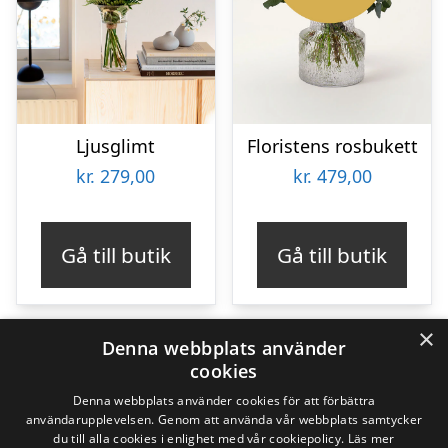
Ljusglimt
Floristens rosbukett
kr.
279,00
kr.
479,00
Gå till butik
Gå till butik
×
Denna webbplats använder
cookies
191
Produkter
191
Denna webbplats använder cookies för att förbättra
användarupplevelsen. Genom att använda vår webbplats samtycker
produkter
du till alla cookies i enlighet med vår cookiepolicy.
Läs mer