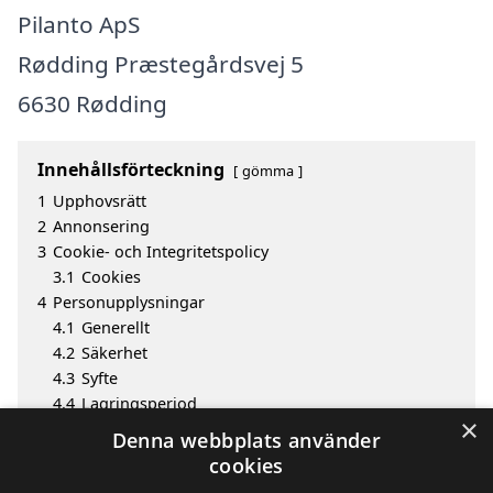
Pilanto ApS
Rødding Præstegårdsvej 5
6630 Rødding
Innehållsförteckning
gömma
1
Upphovsrätt
2
Annonsering
3
Cookie- och Integritetspolicy
3.1
Cookies
4
Personupplysningar
4.1
Generellt
4.2
Säkerhet
4.3
Syfte
4.4
Lagringsperiod
×
4.5
Offentliggörande av information
Denna webbplats använder
4.6
Invändningar och klagomål
cookies
5
Utgivare