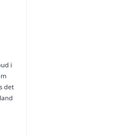
ud i
 om
s det
bland