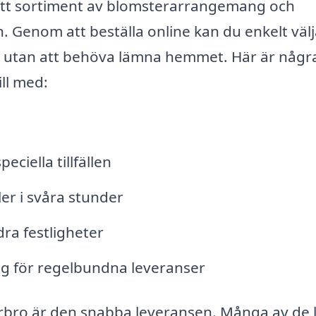
ett sortiment av blomsterarrangemang och
len. Genom att beställa online kan du enkelt väl
e, utan att behöva lämna hemmet. Här är någr
ll med:
iella tillfällen
er i svåra stunder
ra festligheter
g för regelbundna leveranser
erbro är den snabba leveransen. Många av de 