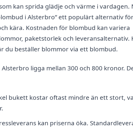
som kan sprida glädje och värme i vardagen.
lombud i Alsterbro” ett populärt alternativ fö
 och kära. Kostnaden för blombud kan variera
lommor, paketstorlek och leveransalternativ.
är du beställer blommor via ett blombud.
i Alsterbro ligga mellan 300 och 800 kronor. D
 bukett kostar oftast mindre än ett stort, v
.
pressleverans kan priserna öka. Standardlever