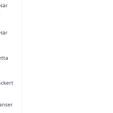
 När
r
 Här
etta
ackert
anser