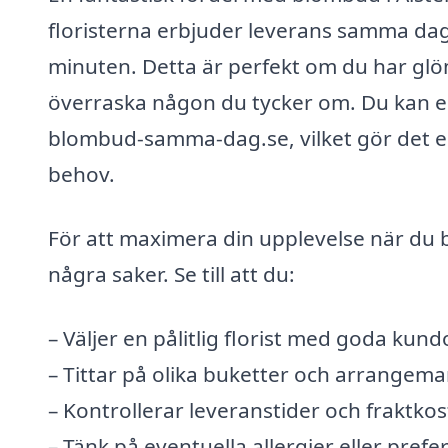
floristerna erbjuder leverans samma dag,
minuten. Detta är perfekt om du har glömt
överraska någon du tycker om. Du kan enk
blombud-samma-dag.se, vilket gör det enk
behov.
För att maximera din upplevelse när du b
några saker. Se till att du:
– Väljer en pålitlig florist med goda k
– Tittar på olika buketter och arrangema
– Kontrollerar leveranstider och fraktko
– Tänk på eventuella allergier eller pre