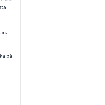
sta
dina
nka på