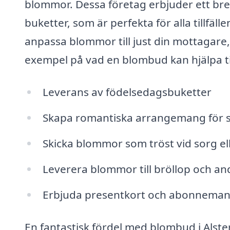
blommor. Dessa företag erbjuder ett br
buketter, som är perfekta för alla tillfäl
anpassa blommor till just din mottagar
exempel på vad en blombud kan hjälpa ti
Leverans av födelsedagsbuketter
Skapa romantiska arrangemang för spec
Skicka blommor som tröst vid sorg ell
Leverera blommor till bröllop och and
Erbjuda presentkort och abonneman
En fantastisk fördel med blombud i Alst