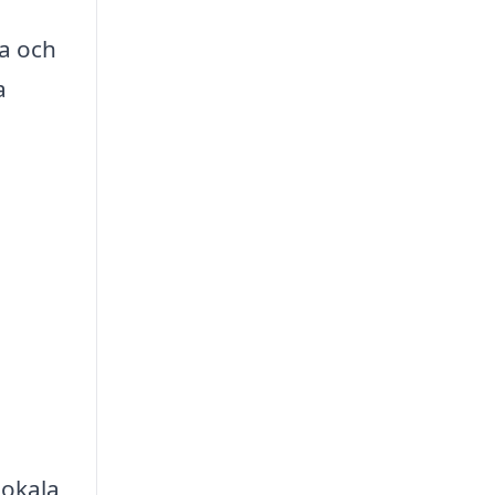
ja och
a
lokala