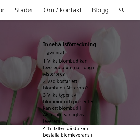
or
Städer
Om / kontakt
Blogg
Innehållsförteckning
gömma
1
Vilka blombud kan
leverera blommor idag i
.
Alsterbro?
2
Vad kostar ett
blombud i Alsterbro?
3
Vilka typer av
blommor och presenter
kan ett blombud i
Alsterbro vanligtvis
leverera?
4
Tillfällen då du kan
beställa blomleverans i