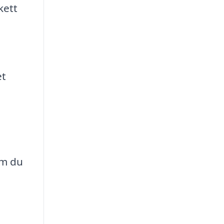
kett
et
om du