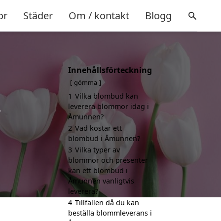
or
Städer
Om / kontakt
Blogg
Innehållsförteckning
gömma
1
Vilka blombud kan
leverera blommor idag i
.
Åmunnen?
2
Vad kostar ett
blombud i Åmunnen?
3
Vilka typer av
blommor och presenter
kan ett blombud i
Åmunnen vanligtvis
leverera?
4
Tillfällen då du kan
beställa blommleverans i