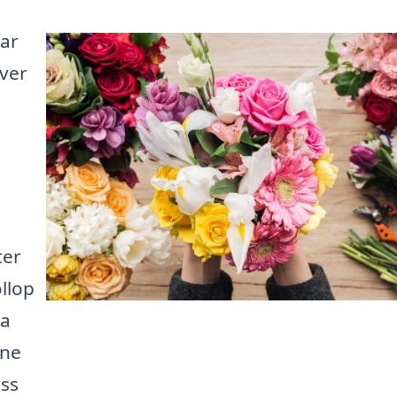
ar
över
ter
llop
ra
ine
ss