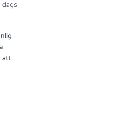
a dags
nlig
Ta
 att