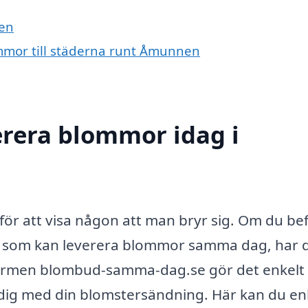
nen
ommor till städerna runt Åmunnen
erera blommor idag i
 för att visa någon att man bryr sig. Om du be
d som kan leverera blommor samma dag, har 
tformen blombud-samma-dag.se gör det enkelt 
pa dig med din blomstersändning. Här kan du en