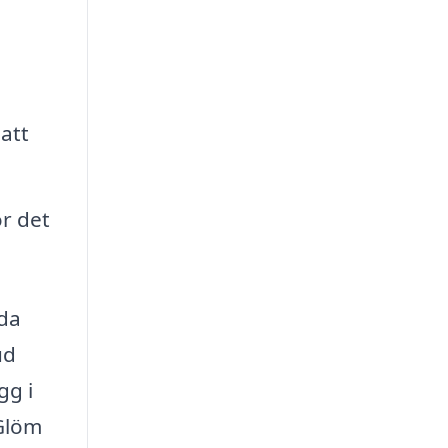
att
ör det
nda
ud
gg i
 Glöm