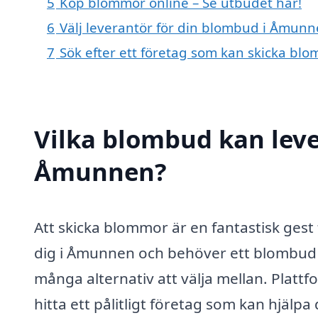
5
Köp blommor online – Se utbudet här!
6
Välj leverantör för din blombud i Åmun
7
Sök efter ett företag som kan skicka bl
Vilka blombud kan lev
Åmunnen?
Att skicka blommor är en fantastisk gest
dig i Åmunnen och behöver ett blombu
många alternativ att välja mellan. Plat
hitta ett pålitligt företag som kan hjäl