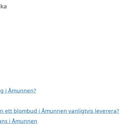
ska
ag i Åmunnen?
n ett blombud i Åmunnen vanligtvis leverera?
rans i Åmunnen