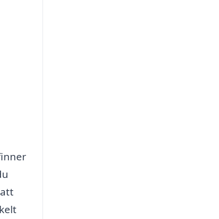
finner
du
att
kelt