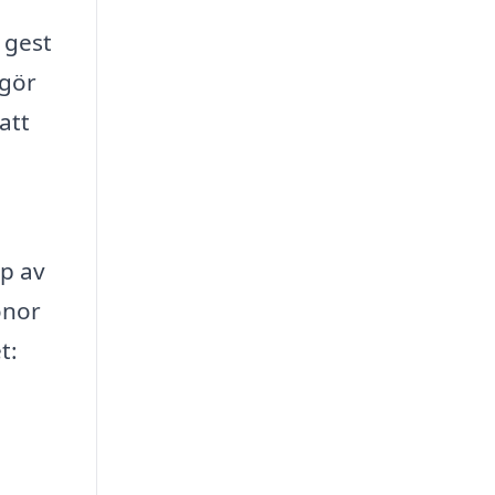
 gest
 gör
att
yp av
onor
t: