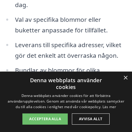
dag.
Val av specifika blommor eller
buketter anpassade för tillfället.
Leverans till specifika adresser, vilket
gör det enkelt att överraska någon.
Bundlar av blommor för olika
×
evenemang, från små gärningar till
Denna webbplats använder
cookies
stora fester.
Denna webbplats använder cookies för att förbättra
användarupplevelsen. Genom att använda vår webbplats samtycker
Komplement som choklad, kort eller
du till alla cookies i enlighet med vår cookiepolicy.
Läs mer
andra gåvor för att göra din leverans
ACCEPTERA ALLA
AVVISA ALLT
extra speciell.