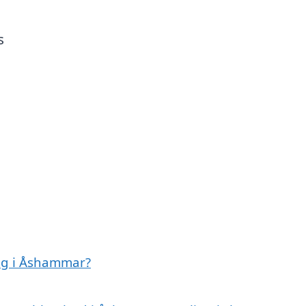
s
ag i Åshammar?