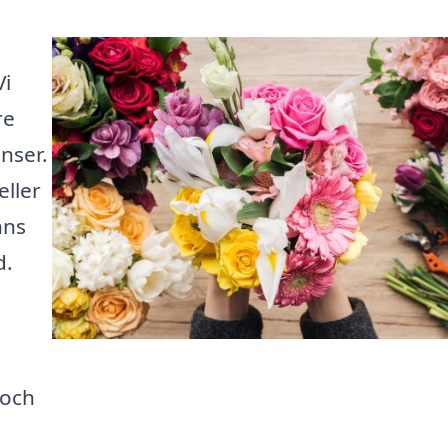
Vi
re
nser.
eller
nns
d.
t
 och