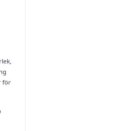
lek,
ing
 för
0