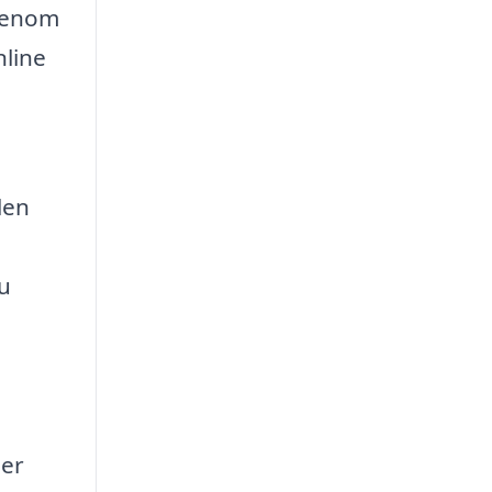
 Genom
nline
len
u
er