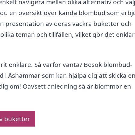
lt navigera mellan olika alternativ och väl
år du en översikt över kända blombud som erbj
 presentation av deras vackra buketter och
ika teman och tillfällen, vilket gör det enklar
arit enklare. Så varför vänta? Besök blombud-
 i Åshammar som kan hjälpa dig att skicka e
 dig om! Oavsett anledning så är blommor en
av buketter