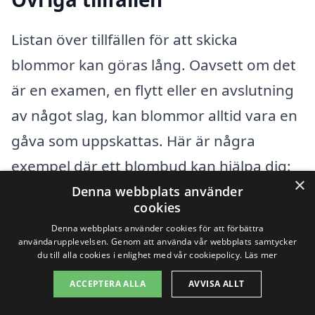
Listan över tillfällen för att skicka
blommor kan göras lång. Oavsett om det
är en examen, en flytt eller en avslutning
av något slag, kan blommor alltid vara en
gåva som uppskattas. Här är några
exempel där ett blombud kan hjälpa dig:
×
Denna webbplats använder
cookies
Födelsedagar
Denna webbplats använder cookies för att förbättra
användarupplevelsen. Genom att använda vår webbplats samtycker
Bröllopsdagar
du till alla cookies i enlighet med vår cookiepolicy.
Läs mer
Examen och prestationer
ACCEPTERA ALLA
AVVISA ALLT