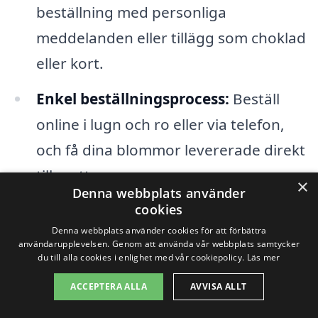
beställning med personliga
meddelanden eller tillägg som choklad
eller kort.
Enkel beställningsprocess:
Beställ
online i lugn och ro eller via telefon,
och få dina blommor levererade direkt
till mottagaren.
×
Denna webbplats använder
cookies
Oavsett vilken typ av tillfälle du har i
Denna webbplats använder cookies för att förbättra
åtanke, finns det alltid en anledning att
användarupplevelsen. Genom att använda vår webbplats samtycker
du till alla cookies i enlighet med vår cookiepolicy.
Läs mer
skicka blommor. Med ett
blombud i
ACCEPTERA ALLA
AVVISA ALLT
Balsby
kan du på ett enkelt och effektivt