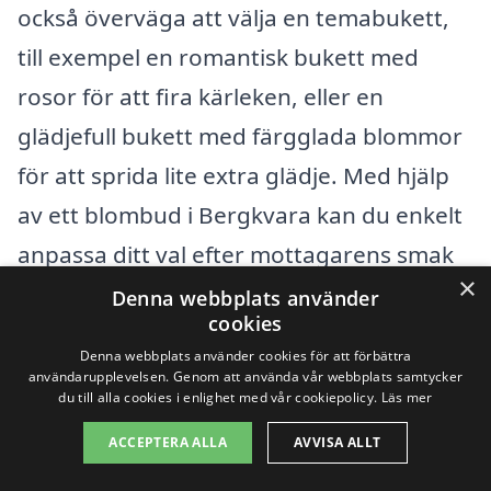
också överväga att välja en temabukett,
till exempel en romantisk bukett med
rosor för att fira kärleken, eller en
glädjefull bukett med färgglada blommor
för att sprida lite extra glädje. Med hjälp
av ett blombud i Bergkvara kan du enkelt
anpassa ditt val efter mottagarens smak
×
och preferenser.
Denna webbplats använder
cookies
Denna webbplats använder cookies för att förbättra
Oavsett om du planerar i förväg eller
användarupplevelsen. Genom att använda vår webbplats samtycker
behöver en snabb lösning för en sista
du till alla cookies i enlighet med vår cookiepolicy.
Läs mer
minuten-överraskning, är blombud i
ACCEPTERA ALLA
AVVISA ALLT
Bergkvara alltid tillgängligt för att hjälpa