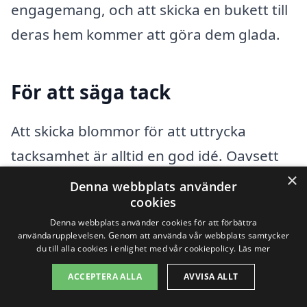
engagemang, och att skicka en bukett till
deras hem kommer att göra dem glada.
För att säga tack
Att skicka blommor för att uttrycka
tacksamhet är alltid en god idé. Oavsett
×
om det är en vän, kollega eller
Denna webbplats använder
cookies
familjemedlem, kan en
Denna webbplats använder cookies för att förbättra
blommorbeställning visa hur mycket du
användarupplevelsen. Genom att använda vår webbplats samtycker
du till alla cookies i enlighet med vår cookiepolicy.
Läs mer
uppskattar deras hjälp och stöd i ditt liv.
ACCEPTERA ALLA
AVVISA ALLT