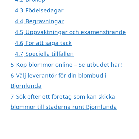
4.3
Födelsedagar
4.4
Begravningar
4.5
Uppvaktningar och examensfirande
4.6
För att säga tack
4.7
Speciella tillfällen
5
Köp blommor online – Se utbudet här!
6
Välj leverantör för din blombud i
Björnlunda
7
Sök efter ett företag som kan skicka
blommor till städerna runt Björnlunda