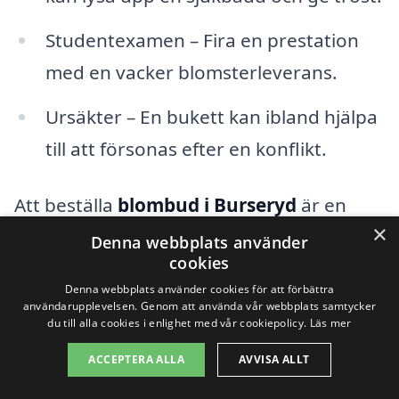
Studentexamen – Fira en prestation
med en vacker blomsterleverans.
Ursäkter – En bukett kan ibland hjälpa
till att försonas efter en konflikt.
Att beställa
blombud i Burseryd
är en
×
enkel och bekväm lösning för att göra
Denna webbplats använder
cookies
någon glad. Genom vår plattform kan du
Denna webbplats använder cookies för att förbättra
hitta kända florister som erbjuder snabba
användarupplevelsen. Genom att använda vår webbplats samtycker
du till alla cookies i enlighet med vår cookiepolicy.
Läs mer
och pålitliga tjänster. Med ett par klick kan
ACCEPTERA ALLA
AVVISA ALLT
du välja bland ett brett sortiment av
blomsterarrangemang som passar varje