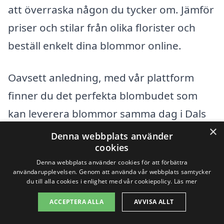
att överraska någon du tycker om. Jämför
priser och stilar från olika florister och
beställ enkelt dina blommor online.
Oavsett anledning, med vår plattform
finner du det perfekta blombudet som
kan leverera blommor samma dag i Dals
×
Långed.
Denna webbplats använder
cookies
-41%
-40%
Denna webbplats använder cookies för att förbättra
användarupplevelsen. Genom att använda vår webbplats samtycker
du till alla cookies i enlighet med vår cookiepolicy.
Läs mer
ACCEPTERA ALLA
AVVISA ALLT