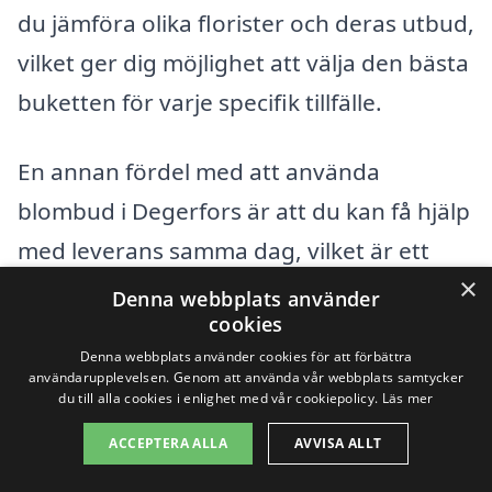
du jämföra olika florister och deras utbud,
vilket ger dig möjlighet att välja den bästa
buketten för varje specifik tillfälle.
En annan fördel med att använda
blombud i Degerfors är att du kan få hjälp
med leverans samma dag, vilket är ett
×
ovärderligt alternativ för dig som har
Denna webbplats använder
cookies
glömt en viktig händelse eller vill
Denna webbplats använder cookies för att förbättra
överraska någon i sista minuten. Många
användarupplevelsen. Genom att använda vår webbplats samtycker
du till alla cookies i enlighet med vår cookiepolicy.
Läs mer
lokala florister erbjuder snabba och
pålitliga leveransalternativ, vilket gör att
ACCEPTERA ALLA
AVVISA ALLT
din gåva kommer att framkalla ett leende