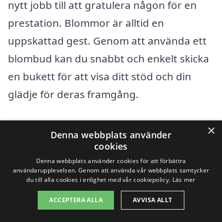
nytt jobb till att gratulera någon för en
prestation. Blommor är alltid en
uppskattad gest. Genom att använda ett
blombud kan du snabbt och enkelt skicka
en bukett för att visa ditt stöd och din
glädje för deras framgång.
×
Speciella tillfällen och
Denna webbplats använder
cookies
högtider
Denna webbplats använder cookies för att förbättra
användarupplevelsen. Genom att använda vår webbplats samtycker
du till alla cookies i enlighet med vår cookiepolicy.
Läs mer
Det finns många högtider och speciella
tillfällen där blommor spelar en stor roll.
ACCEPTERA ALLA
AVVISA ALLT
Midsommar, jul och påsk är bara några