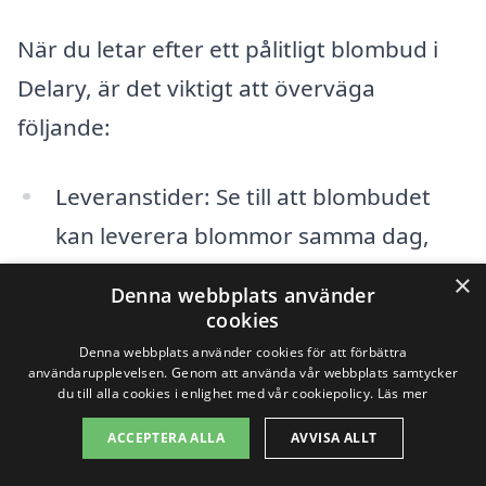
När du letar efter ett pålitligt blombud i
Delary, är det viktigt att överväga
följande:
Leveranstider: Se till att blombudet
kan leverera blommor samma dag,
om det behövs.
×
Denna webbplats använder
cookies
Urval av blommor: Kontrollera att de
Denna webbplats använder cookies för att förbättra
erbjuder en rad olika blommor och
användarupplevelsen. Genom att använda vår webbplats samtycker
du till alla cookies i enlighet med vår cookiepolicy.
Läs mer
buketter för att passa din specifika
ACCEPTERA ALLA
AVVISA ALLT
händelse.