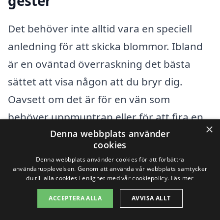
gester
Det behöver inte alltid vara en speciell
anledning för att skicka blommor. Ibland
är en oväntad överraskning det bästa
sättet att visa någon att du bryr dig.
Oavsett om det är för en vän som
behöver uppmuntran eller för att fira en
×
Denna webbplats använder
liten seger i livet, kan blombud i Djurön
cookies
hjälpa dig att sprida glädje.
Denna webbplats använder cookies för att förbättra
användarupplevelsen. Genom att använda vår webbplats samtycker
du till alla cookies i enlighet med vår cookiepolicy.
Läs mer
Firande av vänskap
ACCEPTERA ALLA
AVVISA ALLT