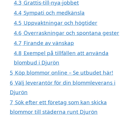
4.3
Grattis-till-nya-jobbet
4.4
Sympati och medkänsla
4.5
Uppvaktningar och högtider
4.6
Överraskningar och spontana gester
4.7
Firande av vänskap
4.8
Exempel på tillfällen att använda
blombud i Djurön
5
Köp blommor online – Se utbudet här!
6
Välj leverantör för din blommleverans i
Djurön
7
Sök efter ett företag som kan skicka
blommor till städerna runt Djurön