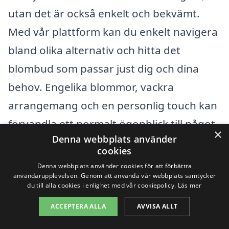
utan det är också enkelt och bekvämt.
Med vår plattform kan du enkelt navigera
bland olika alternativ och hitta det
blombud som passar just dig och dina
behov. Engelika blommor, vackra
arrangemang och en personlig touch kan
förvandla ett normalt ögonblick till något
×
Denna webbplats använder
verkligen minnesvärt.
cookies
Denna webbplats använder cookies för att förbättra
Så, nästa gång du söker efter ett sätt att
användarupplevelsen. Genom att använda vår webbplats samtycker
du till alla cookies i enlighet med vår cookiepolicy.
Läs mer
förmedla dina känslor, tänk på att ett
ACCEPTERA ALLA
AVVISA ALLT
blombud i Ekeby kanske är just vad du