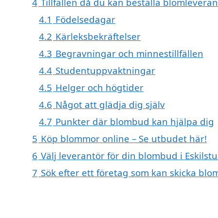
4
Tillfällen då du kan beställa blomleveran
4.1
Födelsedagar
4.2
Kärleksbekräftelser
4.3
Begravningar och minnestillfällen
4.4
Studentuppvaktningar
4.5
Helger och högtider
4.6
Något att glädja dig själv
4.7
Punkter där blombud kan hjälpa dig
5
Köp blommor online – Se utbudet här!
6
Välj leverantör för din blombud i Eskilst
7
Sök efter ett företag som kan skicka blo