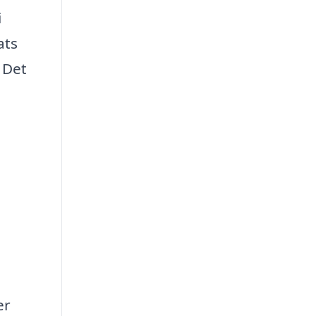
i
ats
 Det
er