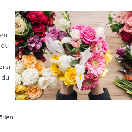
 en
 du
rerar
 du
ällen.