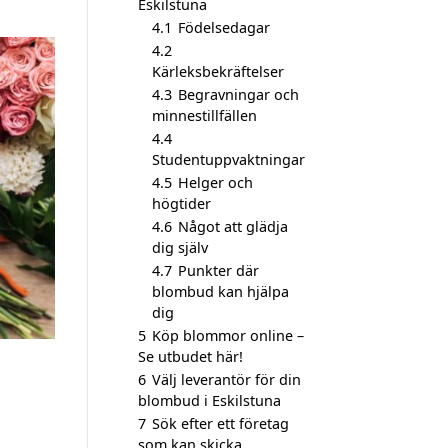
Eskilstuna
4.1
Födelsedagar
4.2
Kärleksbekräftelser
4.3
Begravningar och
minnestillfällen
4.4
Studentuppvaktningar
4.5
Helger och
högtider
4.6
Något att glädja
dig själv
4.7
Punkter där
blombud kan hjälpa
dig
5
Köp blommor online –
Se utbudet här!
6
Välj leverantör för din
blombud i Eskilstuna
7
Sök efter ett företag
som kan skicka