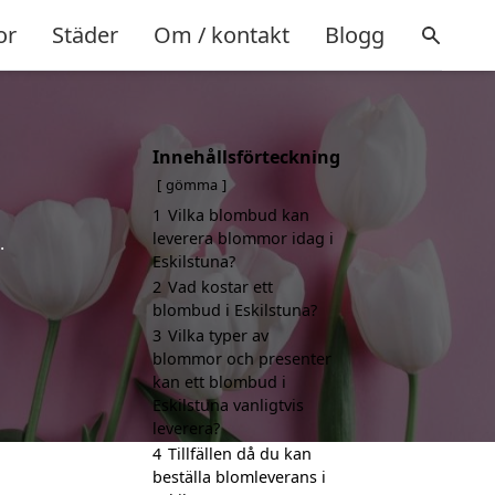
or
Städer
Om / kontakt
Blogg
Innehållsförteckning
gömma
1
Vilka blombud kan
leverera blommor idag i
.
Eskilstuna?
2
Vad kostar ett
blombud i Eskilstuna?
3
Vilka typer av
blommor och presenter
kan ett blombud i
Eskilstuna vanligtvis
leverera?
4
Tillfällen då du kan
beställa blomleverans i