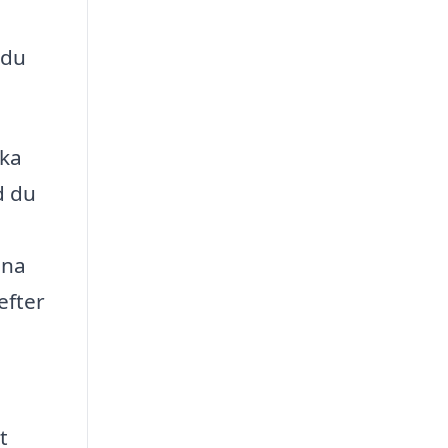
 du
rka
d du
ina
efter
t