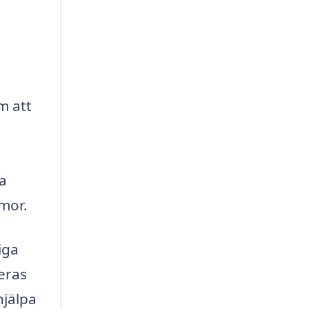
m att
a
mor.
iga
eras
hjälpa