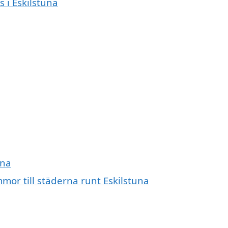
s i Eskilstuna
una
mmor till städerna runt Eskilstuna