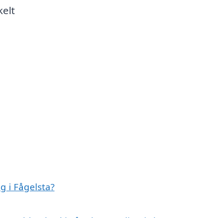
kelt
 i Fågelsta?