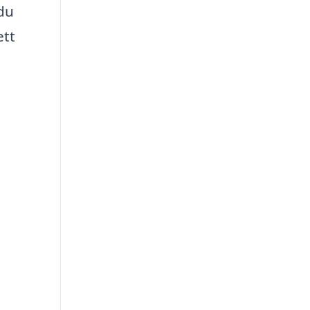
 du
ett