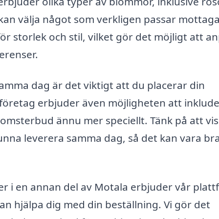
bjuder olika typer av blommor, inklusive ros
du kan välja något som verkligen passar mottag
ör storlek och stil, vilket gör det möjligt att a
erenser.
samma dag är det viktigt att du placerar din
 företag erbjuder även möjligheten att inklud
blomsterbud ännu mer speciellt. Tänk på att vi
t kunna leverera samma dag, så det kan vara bra
ler i en annan del av Motala erbjuder vår plat
an hjälpa dig med din beställning. Vi gör det