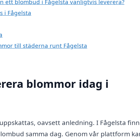
 ett blombud i Fågelsta vanligtvis leverera?
s i Fågelsta
a
mmor till städerna runt Fågelsta
erera blommor idag i
uppskattas, oavsett anledning. I Fågelsta finn
lla blombud samma dag. Genom vår plattform ka