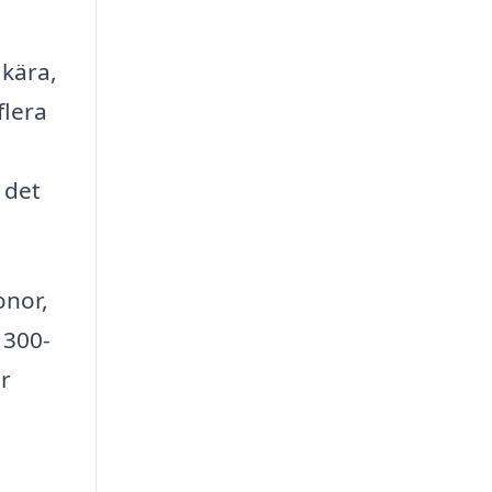
 kära,
flera
 det
onor,
 300-
r