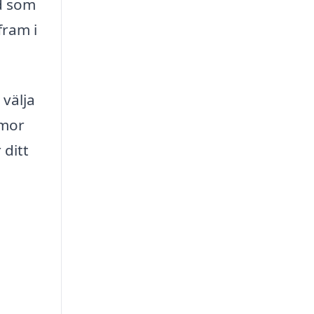
ud som
fram i
 välja
mmor
 ditt