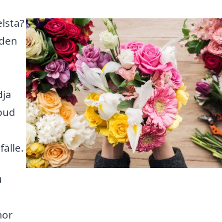
elsta?
 den
dja
tbud
fälle.
u
mor