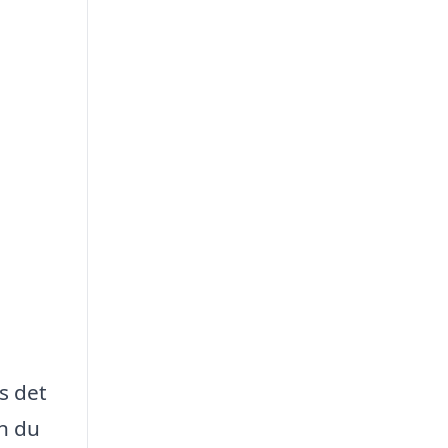
s det
n du