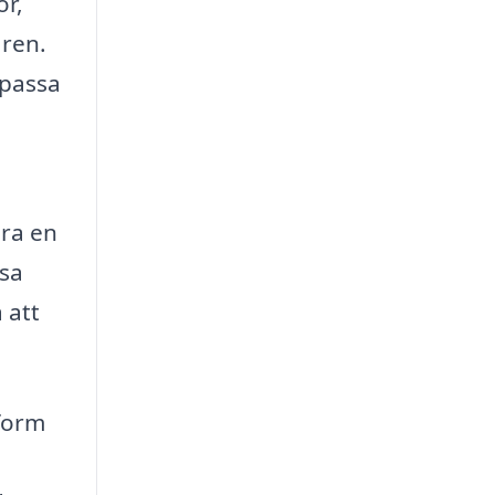
or,
aren.
npassa
era en
ssa
 att
tform