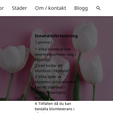
or
Städer
Om / kontakt
Blogg
Innehållsförteckning
gömma
1
Vilka blombud kan
leverera blommor idag i
Fågelsta?
2
Vad kostar ett
blombud i Fågelsta?
3
Vilka typer av
blommor och presenter
kan ett blombud i
Fågelsta vanligtvis
leverera?
4
Tillfällen då du kan
beställa blomleverans i