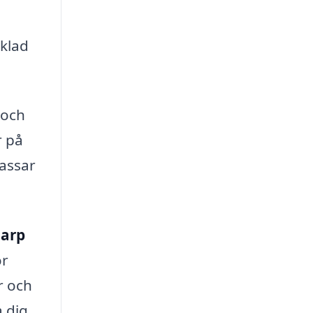
klad
 och
r på
passar
narp
or
r och
a dig