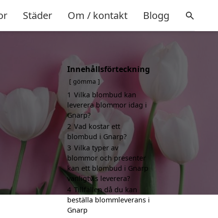
or
Städer
Om / kontakt
Blogg
Innehållsförteckning
gömma
1
Vilka blombud kan
leverera blommor idag i
Gnarp?
2
Vad kostar ett
blombud i Gnarp?
3
Vilka typer av
blommor och presenter
kan ett blombud i Gnarp
vanligtvis leverera?
4
Tillfällen då du kan
beställa blommleverans i
Gnarp