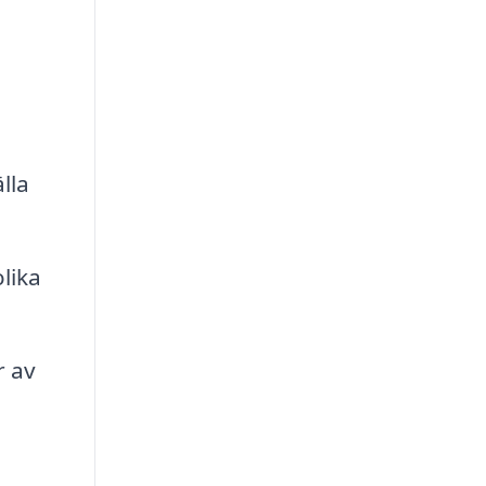
lla
lika
r av