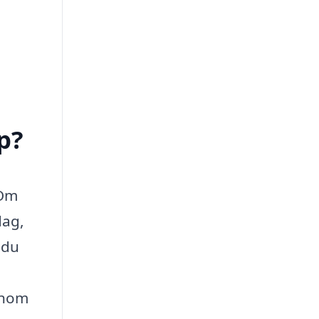
p?
 Om
dag,
 du
enom