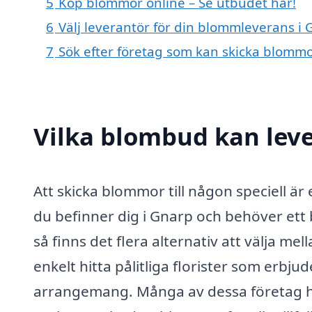
5
Köp blommor online – Se utbudet här!
6
Välj leverantör för din blommleverans i
7
Sök efter företag som kan skicka blommo
Vilka blombud kan lev
Att skicka blommor till någon speciell ä
du befinner dig i Gnarp och behöver e
så finns det flera alternativ att välja m
enkelt hitta pålitliga florister som erbj
arrangemang. Många av dessa företag h