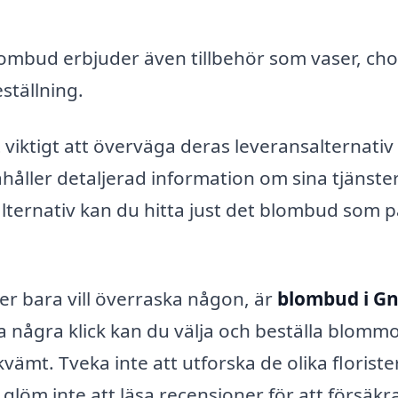
mbud erbjuder även tillbehör som vaser, cho
ställning.
 viktigt att överväga deras leveransalternativ
ndahåller detaljerad information om sina tjänste
lternativ kan du hitta just det blombud som 
ler bara vill överraska någon, är
blombud i G
ra några klick kan du välja och beställa blomm
vämt. Tveka inte att utforska de olika floriste
glöm inte att läsa recensioner för att försäkr