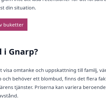
st din situation.
av buketter
 i Gnarp?
t visa omtanke och uppskattning till familj, v
p och behöver ett blombud, finns det flera fa
rens tjänster. Priserna kan variera beroende
avstånd.