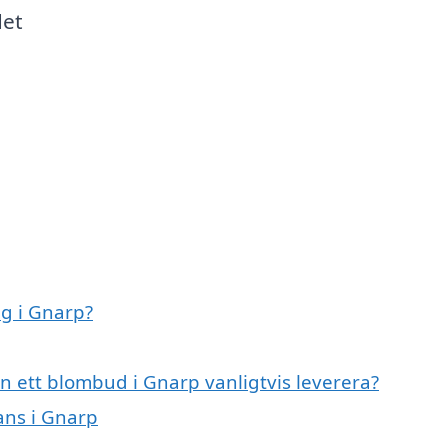
det
g i Gnarp?
n ett blombud i Gnarp vanligtvis leverera?
ans i Gnarp