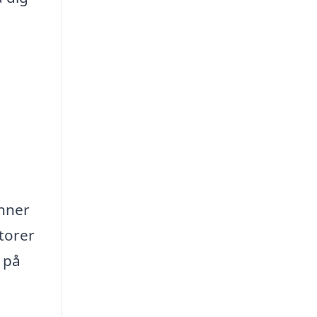
änner
ktorer
 på