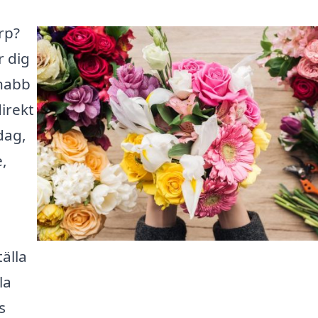
rp?
r dig
snabb
irekt
dag,
e,
älla
la
s