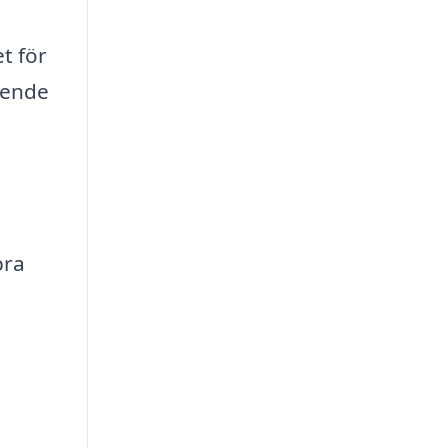
et för
roende
bra