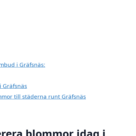
mbud i Gräfsnäs:
i Gräfsnäs
mmor till städerna runt Gräfsnäs
erera blommor idag i