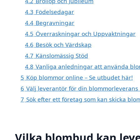
4.2
Bröllop och Jubileum
4.3
Födelsedagar
4.4
Begravningar
4.5
Överraskningar och Uppvaktningar
4.6
Besök och Värdskap
4.7
Känslomässig Stöd
4.8
Vanliga anledningar att använda blo
5
Köp blommor online – Se utbudet här!
6
Välj leverantör för din blommorleverans 
7
Sök efter ett företag som kan skicka blo
Vilka blombud kan lev