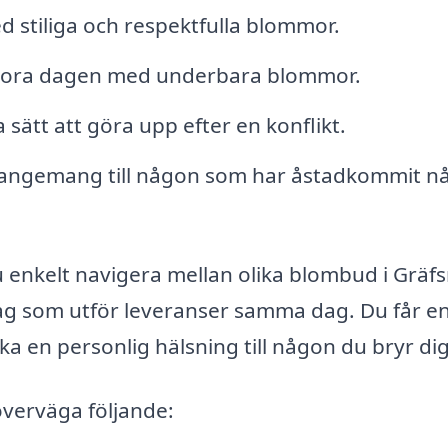
d stiliga och respektfulla blommor.
n stora dagen med underbara blommor.
sätt att göra upp efter en konflikt.
rangemang till någon som har åstadkommit n
enkelt navigera mellan olika blombud i Gräf
etag som utför leveranser samma dag. Du får e
cka en personlig hälsning till någon du bryr di
överväga följande: