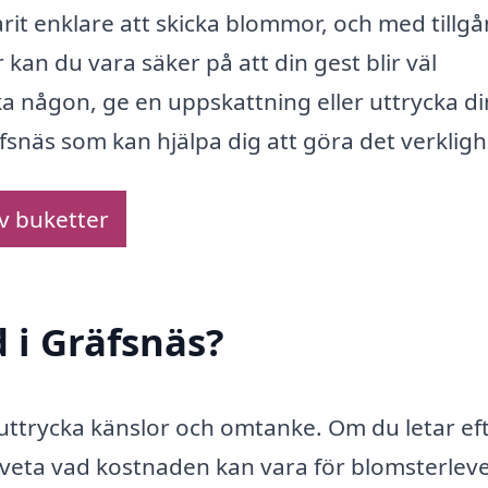
rit enklare att skicka blommor, och med tillgån
kan du vara säker på att din gest blir väl
a någon, ge en uppskattning eller uttrycka d
äfsnäs som kan hjälpa dig att göra det verkligh
av buketter
 i Gräfsnäs?
t uttrycka känslor och omtanke. Om du letar ef
tt veta vad kostnaden kan vara för blomsterlev