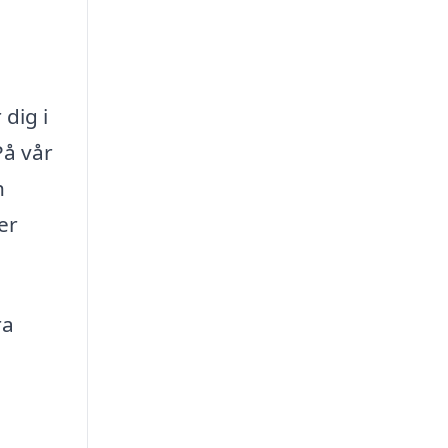
dig i
På vår
h
er
ra