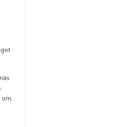
ågot
snäs
n
g om.