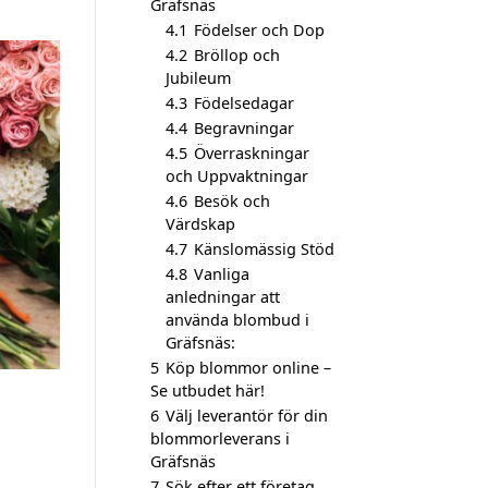
Gräfsnäs
4.1
Födelser och Dop
4.2
Bröllop och
Jubileum
4.3
Födelsedagar
4.4
Begravningar
4.5
Överraskningar
och Uppvaktningar
4.6
Besök och
Värdskap
4.7
Känslomässig Stöd
4.8
Vanliga
anledningar att
använda blombud i
Gräfsnäs:
5
Köp blommor online –
Se utbudet här!
6
Välj leverantör för din
blommorleverans i
Gräfsnäs
7
Sök efter ett företag