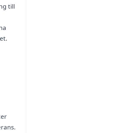
g till
ina
et.
ter
erans.