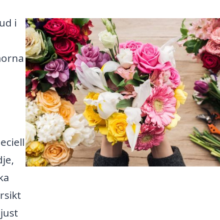
ud i
morna
eciell
dje,
ka
rsikt
just