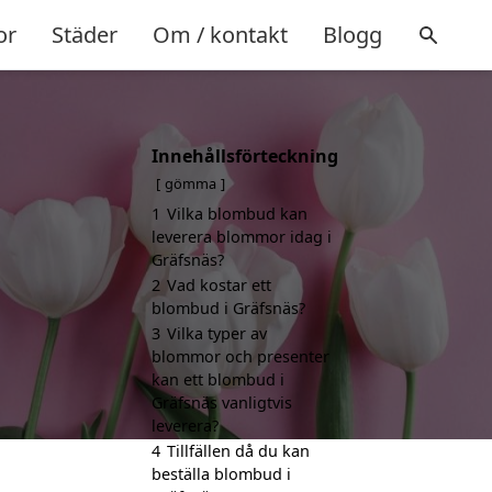
or
Städer
Om / kontakt
Blogg
Innehållsförteckning
gömma
1
Vilka blombud kan
leverera blommor idag i
Gräfsnäs?
2
Vad kostar ett
blombud i Gräfsnäs?
3
Vilka typer av
blommor och presenter
kan ett blombud i
Gräfsnäs vanligtvis
leverera?
4
Tillfällen då du kan
beställa blombud i