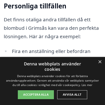
Personliga tillfällen
Det finns otaliga andra tillfällen då ett
blombud i Grimsås kan vara den perfekta
lösningen. Här är några exempel:
Fira en anställning eller befordran
×
Överraska en vän med en ”bara
Denna webbplats använder
cookies
because”-bukett
Denna webbplats använder cookies för att förbättra
användarupplevelsen. Genom att använda vår webbplats samtycker
Uppvakta på alla hjärtans dag eller
du till alla cookies i enlighet med vår cookiepolicy.
Läs mer
andra kärleksfulla tillfällen
ACCEPTERA ALLA
AVVISA ALLT
Skicka blommor för att få någon att