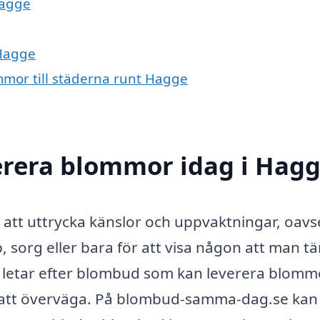
Hagge
 Hagge
mmor till städerna runt Hagge
erera blommor idag i Hag
t att uttrycka känslor och uppvaktningar, oavs
 sorg eller bara för att visa någon att man t
 letar efter blombud som kan leverera blomm
iv att överväga. På blombud-samma-dag.se kan