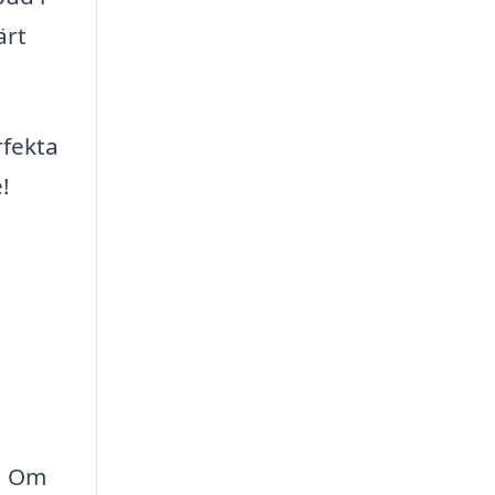
ärt
rfekta
!
n. Om