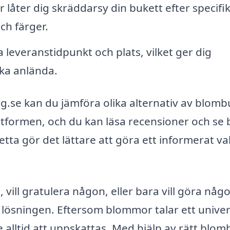
låter dig skräddarsy din bukett efter specifi
ch färger.
a leveranstidpunkt och plats, vilket ger dig
ska anlända.
e kan du jämföra olika alternativ av blombu
ttformen, och du kan läsa recensioner och se 
tta gör det lättare att göra ett informerat va
vill gratulera någon, eller bara vill göra någ
lösningen. Eftersom blommor talar ett univer
lltid att uppskattas. Med hjälp av rätt blom