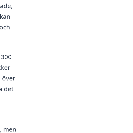
rade,
 kan
 och
 300
cker
l över
a det
a, men