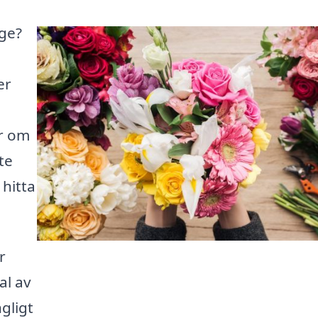
gge?
er
ar om
ite
 hitta
r
al av
gligt