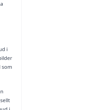
ka
d i
bilder
l som
on
sellt
bud i