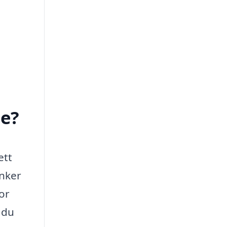
ge?
ett
änker
or
 du