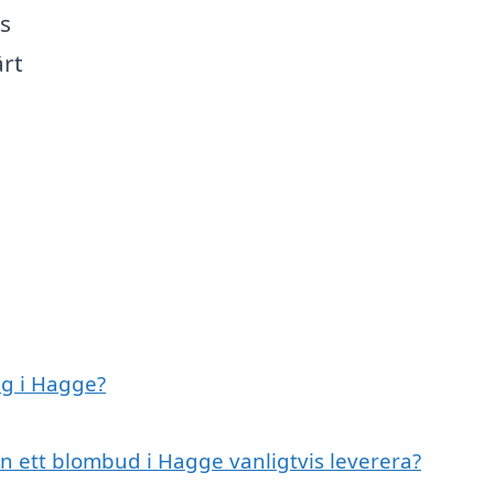
ss
ärt
ag i Hagge?
n ett blombud i Hagge vanligtvis leverera?