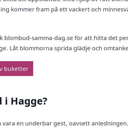
sning kommer fram på ett vackert och minnesv
k blombud-samma-dag.se för att hitta det pe
ge. Låt blommorna sprida glädje och omtanke
av buketter
d i Hagge?
an vara en underbar gest, oavsett anledninge