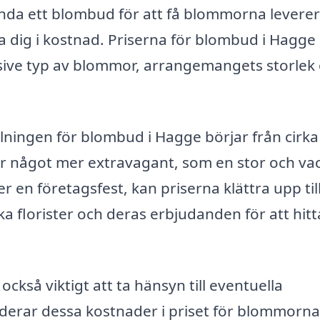
nda ett blombud för att få blommorna levere
ta dig i kostnad. Priserna för blombud i Hagge
lusive typ av blommor, arrangemangets storlek
lningen för blombud i Hagge börjar från cirka
ter något mer extravagant, som en stor och va
 en företagsfest, kan priserna klättra upp til
ika florister och deras erbjudanden för att hitt
ckså viktigt att ta hänsyn till eventuella
uderar dessa kostnader i priset för blommorn