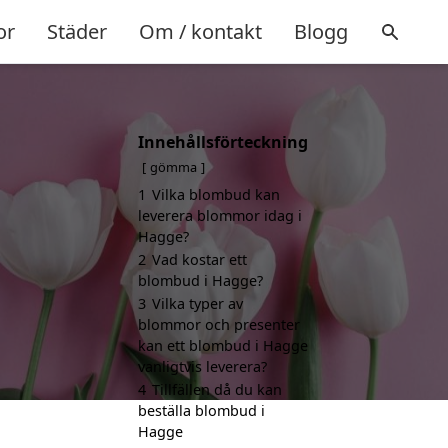
or
Städer
Om / kontakt
Blogg
Innehållsförteckning
gömma
1
Vilka blombud kan
leverera blommor idag i
Hagge?
2
Vad kostar ett
blombud i Hagge?
3
Vilka typer av
blommor och presenter
kan ett blombud i Hagge
vanligtvis leverera?
4
Tillfällen då du kan
beställa blombud i
Hagge