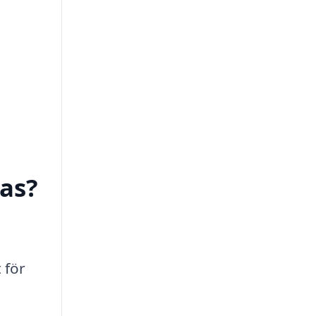
as?
 för