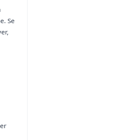
a
e. Se
er,
ler