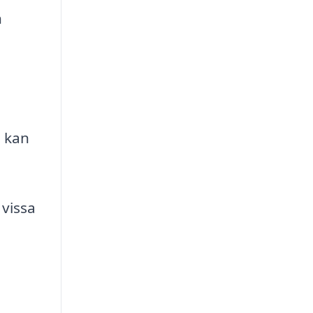
n
, kan
vissa