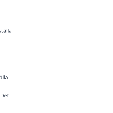
tälla
älla
 Det