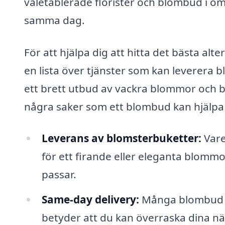
väletablerade florister och blombud i o
samma dag.
För att hjälpa dig att hitta det bästa al
en lista över tjänster som kan leverera b
ett brett utbud av vackra blommor och buk
några saker som ett blombud kan hjälp
Leverans av blomsterbuketter:
Vare
för ett firande eller eleganta blommo
passar.
Same-day delivery:
Många blombud i 
betyder att du kan överraska dina nä