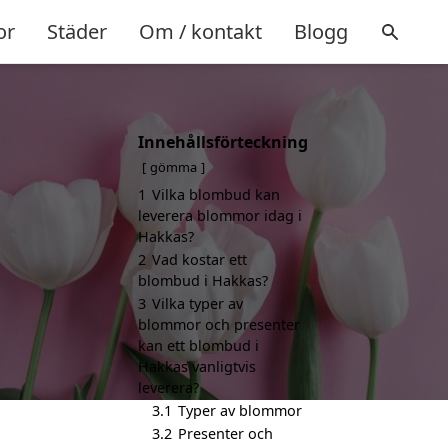
or
Städer
Om / kontakt
Blogg
Innehållsförteckning
gömma
1
Vilka blombud kan
leverera blommor idag i
Hakkas?
2
Vad kostar ett
blombud i Hakkas?
3
Vilka typer av
blommor och presenter
kan ett blombud i
Hakkas vanligtvis
leverera?
3.1
Typer av blommor
3.2
Presenter och