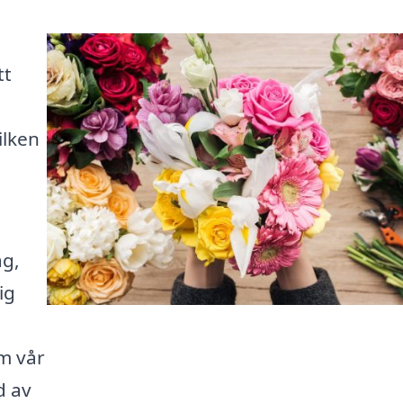
tt
ilken
ag,
ig
m vår
d av