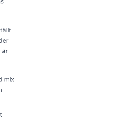
ns
tällt
uder
 är
d mix
m
t