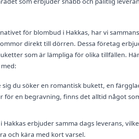
mrådet som erbjuder snabb och pålitlig levera
ternativet för blombud i Hakkas, har vi sammans
lommor direkt till dörren. Dessa företag erbj
etter som är lämpliga för olika tillfällen. Här
a med:
 sig du söker en romantisk bukett, en färggla
r för en begravning, finns det alltid något so
Hakkas erbjuder samma dags leverans, vilke
ra och kära med kort varsel.