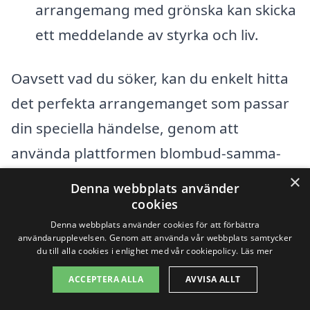
arrangemang med grönska kan skicka
ett meddelande av styrka och liv.
Oavsett vad du söker, kan du enkelt hitta
det perfekta arrangemanget som passar
din speciella händelse, genom att
använda plattformen blombud-samma-
dag.se. Genom att göra en enkel sökning
×
Denna webbplats använder
kan du jämföra olika blomsterhandlare
cookies
och deras erbjudanden, samt beställa
Denna webbplats använder cookies för att förbättra
användarupplevelsen. Genom att använda vår webbplats samtycker
blommor för leverans samma dag. Det tar
du till alla cookies i enlighet med vår cookiepolicy.
Läs mer
bara några minuter och du kan vara säker
ACCEPTERA ALLA
AVVISA ALLT
på att dina blommor kommer att