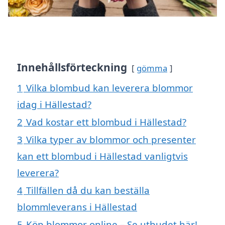
Innehållsförteckning
gömma
1
Vilka blombud kan leverera blommor
idag i Hällestad?
2
Vad kostar ett blombud i Hällestad?
3
Vilka typer av blommor och presenter
kan ett blombud i Hällestad vanligtvis
leverera?
4
Tillfällen då du kan beställa
blommleverans i Hällestad
5
Köp blommor online – Se utbudet här!