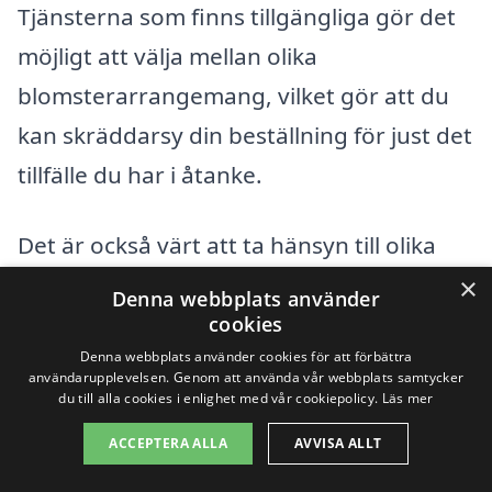
Tjänsterna som finns tillgängliga gör det
möjligt att välja mellan olika
blomsterarrangemang, vilket gör att du
kan skräddarsy din beställning för just det
tillfälle du har i åtanke.
Det är också värt att ta hänsyn till olika
typer av blommor som passar för olika
×
Denna webbplats använder
tillfällen. Till exempel:
cookies
Denna webbplats använder cookies för att förbättra
användarupplevelsen. Genom att använda vår webbplats samtycker
Rosor är perfekta för romantiska
du till alla cookies i enlighet med vår cookiepolicy.
Läs mer
tillfällen.
ACCEPTERA ALLA
AVVISA ALLT
Tulpaner och påskliljor är utmärkta för