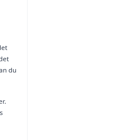
det
det
kan du
er.
s