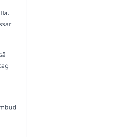
lla.
ssar
så
tag
lombud