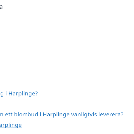
a
g i Harplinge?
n ett blombud i Harplinge vanligtvis leverera?
Harplinge