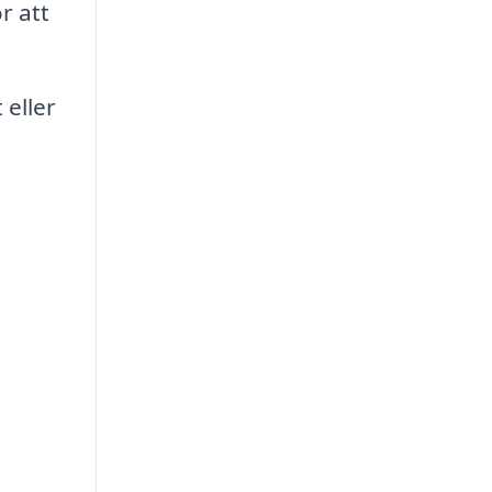
r att
 eller