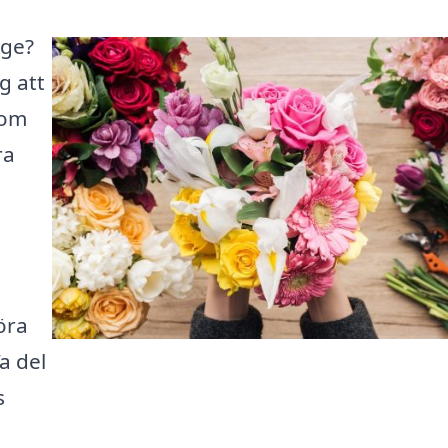
nge?
ig att
som
ra
öra
a del
s