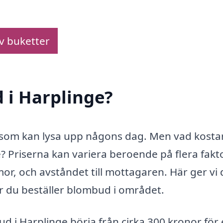
av buketter
 i Harplinge?
 som kan lysa upp någons dag. Men vad kosta
? Priserna kan variera beroende på flera fakt
or, och avståndet till mottagaren. Här ger vi 
r du beställer blombud i området.
ud i Harplinge börja från cirka 300 kronor för