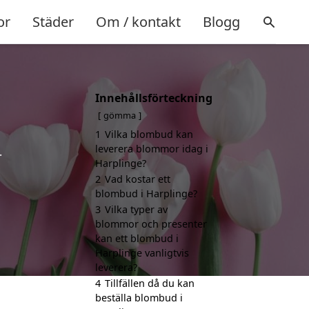
or
Städer
Om / kontakt
Blogg
Innehållsförteckning
gömma
1
Vilka blombud kan
leverera blommor idag i
.
Harplinge?
2
Vad kostar ett
blombud i Harplinge?
3
Vilka typer av
blommor och presenter
kan ett blombud i
Harplinge vanligtvis
leverera?
4
Tillfällen då du kan
beställa blombud i