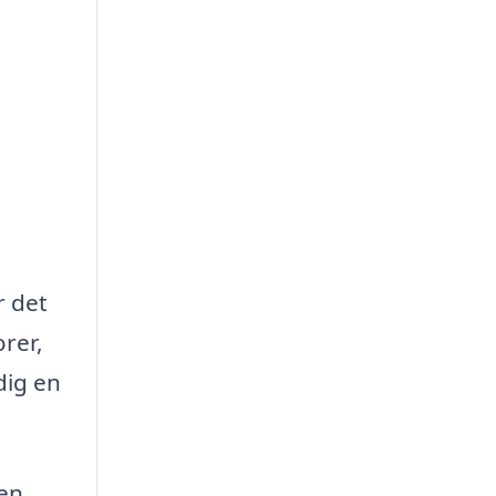
r det
orer,
dig en
 en