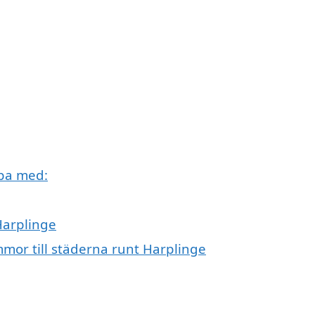
lpa med:
Harplinge
mmor till städerna runt Harplinge