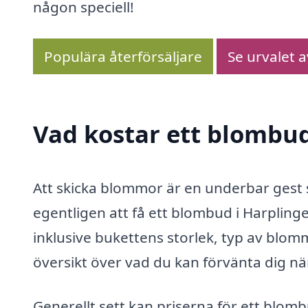
någon speciell!
Populära återförsäljare
Se urvalet 
Vad kostar ett blombud
Att skicka blommor är en underbar gest
egentligen att få ett blombud i Harplinge
inklusive bukettens storlek, typ av blomm
översikt över vad du kan förvänta dig nä
Generellt sett kan priserna för ett blomb