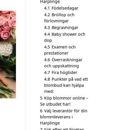
Harplinge
4.1
Födelsedagar
4.2
Bröllop och
förlovningar
4.3
Begravningar
4.4
Baby shower och
dop
4.5
Examen och
prestationer
4.6
Överraskningar
och uppskattning
4.7
Fira högtider
4.8
Punkter på vad ett
blombud kan hjälpa
med:
5
Köp blommor online –
Se utbudet här!
6
Välj leverantör för din
blommleverans i
Harplinge
7
Sök efter ett företag