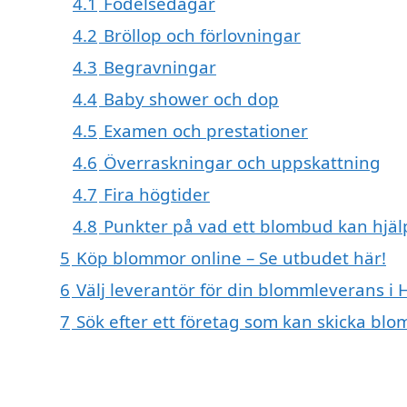
4.1
Födelsedagar
4.2
Bröllop och förlovningar
4.3
Begravningar
4.4
Baby shower och dop
4.5
Examen och prestationer
4.6
Överraskningar och uppskattning
4.7
Fira högtider
4.8
Punkter på vad ett blombud kan hjä
5
Köp blommor online – Se utbudet här!
6
Välj leverantör för din blommleverans i 
7
Sök efter ett företag som kan skicka blo