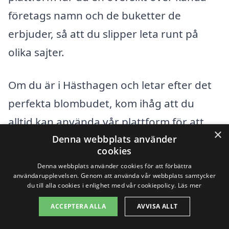
företags namn och de buketter de
erbjuder, så att du slipper leta runt på
olika sajter.
Om du är i Hästhagen och letar efter det
perfekta blombudet, kom ihåg att du
alltid kan använda vår plattform för att
×
hitta det som passar bäst. Kom ihåg att
Denna webbplats använder
cookies
blommor är mer än bara en gåva; de är
Denna webbplats använder cookies för att förbättra
ett sätt att uttrycka känslor, föra
användarupplevelsen. Genom att använda vår webbplats samtycker
du till alla cookies i enlighet med vår cookiepolicy.
Läs mer
människor närmare varandra, och sprida
ACCEPTERA ALLA
AVVISA ALLT
glädje i vardagen. Så tveka inte att