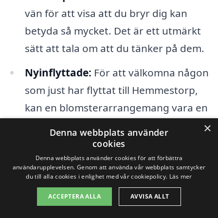
vän för att visa att du bryr dig kan
betyda så mycket. Det är ett utmärkt
sätt att tala om att du tänker på dem.
Nyinflyttade:
För att välkomna någon
som just har flyttat till Hemmestorp,
kan en blomsterarrangemang vara en
varm och omtänksam gest.
×
Denna webbplats använder
cookies
Med hjälp av vår plattform kan du beställa
Denna webbplats använder cookies för att förbättra
användarupplevelsen. Genom att använda vår webbplats samtycker
blombud i Hemmestorp snabbt och
du till alla cookies i enlighet med vår cookiepolicy.
Läs mer
enkelt. Vi har sammanställt en lista över
ACCEPTERA ALLA
AVVISA ALLT
pålitliga lokala blomsterfirmor som