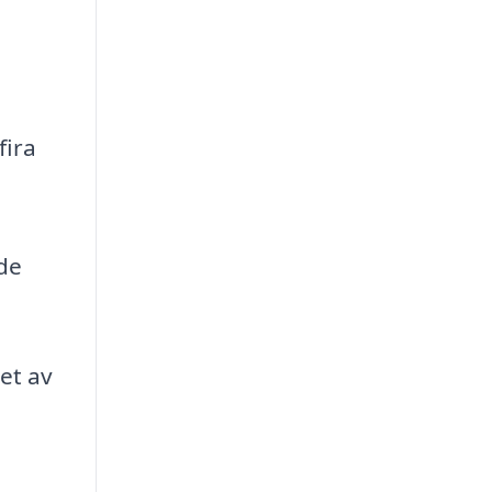
fira
 de
et av