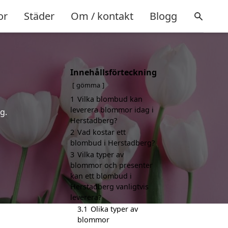
or
Städer
Om / kontakt
Blogg
Innehållsförteckning
gömma
1
Vilka blombud kan
leverera blommor idag i
g.
Herstadberg?
2
Vad kostar ett
blombud i Herstadberg?
3
Vilka typer av
blommor och presenter
kan ett blombud i
Herstadberg vanligtvis
leverera?
3.1
Olika typer av
blommor