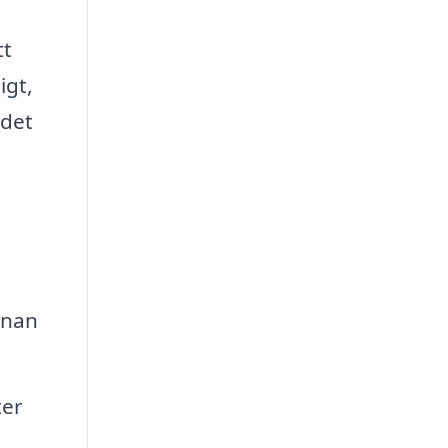
tt
igt,
 det
nnan
ter