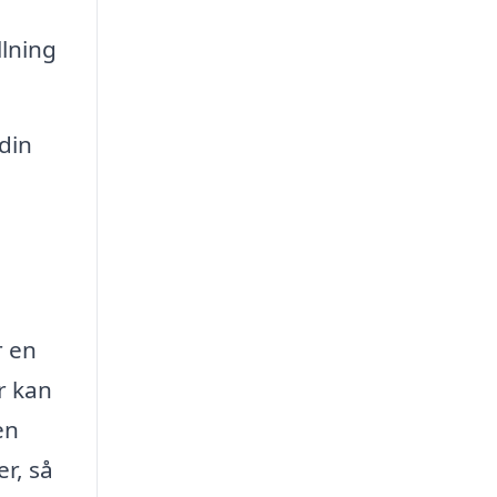
lning
din
r en
r kan
en
r, så