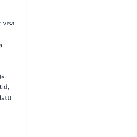
t visa
a
ga
tid,
latt!