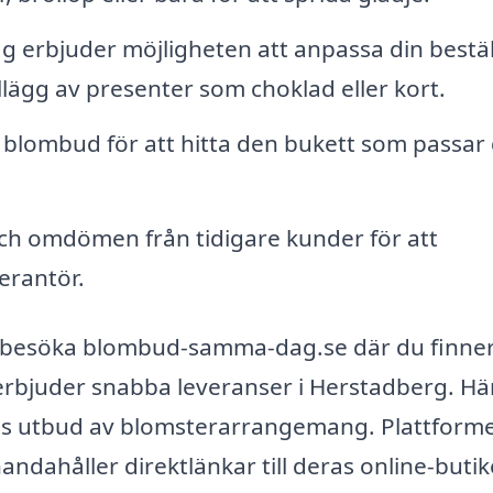
 erbjuder möjligheten att anpassa din bestäl
lägg av presenter som choklad eller kort.
a blombud för att hitta den bukett som passar 
ch omdömen från tidigare kunder för att
verantör.
du besöka blombud-samma-dag.se där du finne
erbjuder snabba leveranser i Herstadberg. Hä
eras utbud av blomsterarrangemang. Plattform
dahåller direktlänkar till deras online-butike