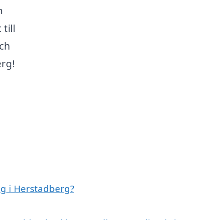
n
till
och
erg!
g i Herstadberg?