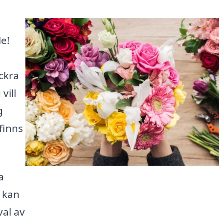
le!
ckra
vill
g
 finns
a
u kan
val av