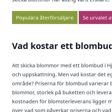
Populära återförsäljare
Se urvalet 
Vad kostar ett blombud
Att skicka blommor med ett blombud i Hjä
och uppskattning. Men vad kostar det eg
område? Priserna för blombud varierar be
blommor, storlek på buketten och levera
kostnaden för blomsterleverans ligger me
över vad som påverkar priserna och vad