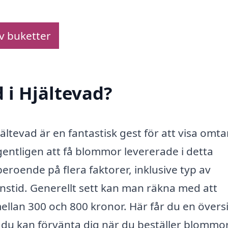
av buketter
 i Hjältevad?
ltevad är en fantastisk gest för att visa omt
entligen att få blommor levererade i detta
roende på flera faktorer, inklusive typ av
nstid. Generellt sett kan man räkna med att
llan 300 och 800 kronor. Här får du en övers
 du kan förvänta dig när du beställer blommo