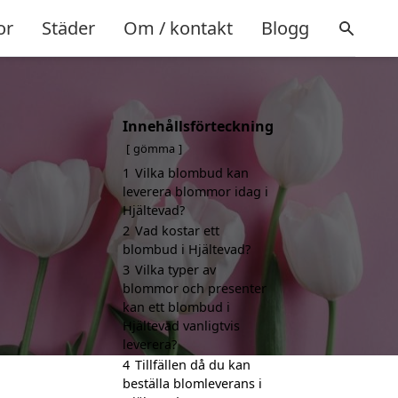
or
Städer
Om / kontakt
Blogg
Innehållsförteckning
gömma
1
Vilka blombud kan
leverera blommor idag i
.
Hjältevad?
2
Vad kostar ett
blombud i Hjältevad?
3
Vilka typer av
blommor och presenter
kan ett blombud i
Hjältevad vanligtvis
leverera?
4
Tillfällen då du kan
beställa blomleverans i