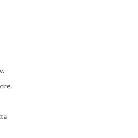
v.
dre.
tta