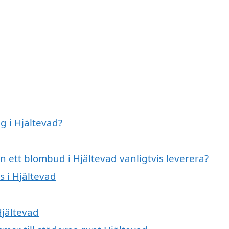
g i Hjältevad?
 ett blombud i Hjältevad vanligtvis leverera?
s i Hjältevad
Hjältevad