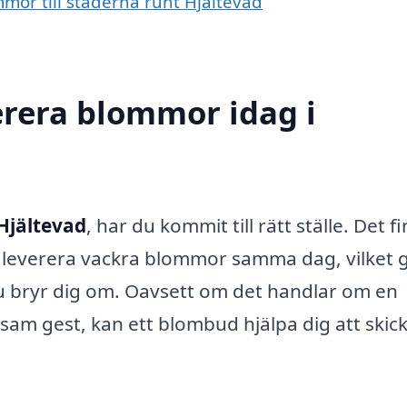
mmor till städerna runt Hjältevad
erera blommor idag i
Hjältevad
, har du kommit till rätt ställe. Det f
tt leverera vackra blommor samma dag, vilket 
du bryr dig om. Oavsett om det handlar om en
sam gest, kan ett blombud hjälpa dig att skic