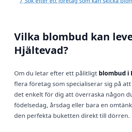
7
Sök efter ett företag som kan skicka blo
Vilka blombud kan lev
Hjältevad?
Om du letar efter ett pålitligt
blombud i 
flera företag som specialiserar sig på a
det enkelt för dig att överraska någon 
födelsedag, årsdag eller bara en omtänk
den perfekta buketten direkt till dörren.