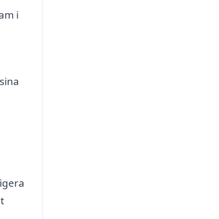
am i
 sina
vigera
t