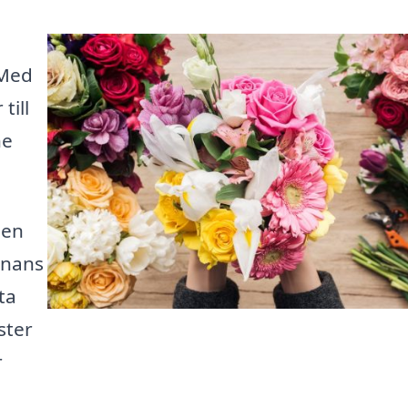
 Med
till
ne
 en
nnans
ta
ster
r