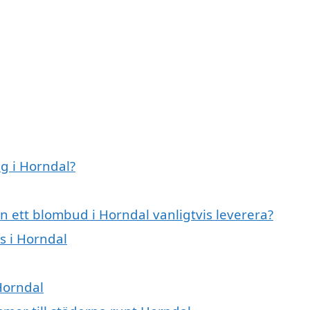
g i Horndal?
n ett blombud i Horndal vanligtvis leverera?
s i Horndal
Horndal