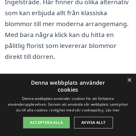
Ingelsträde. Här finner du olika alternativ
som kan erbjuda allt från klassiska
blommor till mer moderna arrangemang.
Med bara några klick kan du hitta en
pålitlig florist som levererar blommor
direkt till dörren.
Sammanfattningsvis kan en
×
Denna webbplats använder
blombudstjänst i Ingelsträde hjälpa dig
cookies
att fira livets många stunder, oavsett om
Denna webbplats använder cookies för att förbättra
användarupplevelsen. Genom att använda vår webbplats samtycker
de är glädjefyllda eller sorgliga. Att skicka
du till alla cookies i enlighet med vår cookiepolicy.
Läs mer
blommor visar omtanke och kärlek, och
ACCEPTERA ALLA
AVVISA ALLT
det är en fantastisk gest i en alltmer