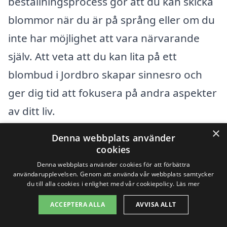
beställningsprocess gör att du kan skicka
blommor när du är på språng eller om du
inte har möjlighet att vara närvarande
själv. Att veta att du kan lita på ett
blombud i Jordbro skapar sinnesro och
ger dig tid att fokusera på andra aspekter
av ditt liv.
×
Denna webbplats använder
För att enkelt beställa blommor kan du
cookies
navigera mellan olika kategorier på vår
Denna webbplats använder cookies för att förbättra
användarupplevelsen. Genom att använda vår webbplats samtycker
plattform och välja vad som passar bäst
du till alla cookies i enlighet med vår cookiepolicy.
Läs mer
för den specifika tillfället. Blombud i
ACCEPTERA ALLA
AVVISA ALLT
Jordbro arbetar med noggrant utvalda