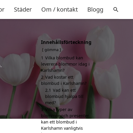
or
Städer
Om / kontakt
Blogg
Innehållsförteckning
gömma
1
Vilka blombud kan
leverera blommor idag i
.
Karlshamn?
2
Vad kostar ett
blombud i Karlshamn?
2.1
Vad kan ett
blombud hjälpa till
med?
3
Vilka typer av
blommor och presenter
kan ett blombud i
Karlshamn vanligtvis