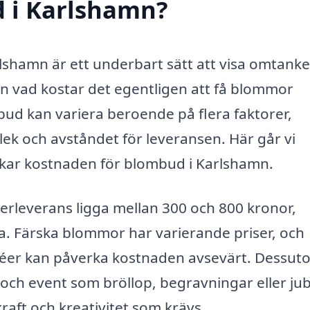
d i Karlshamn?
lshamn är ett underbart sätt att visa omtank
en vad kostar det egentligen att få blommor
mbud kan variera beroende på flera faktorer,
lek och avståndet för leveransen. Här går vi
kar kostnaden för blombud i Karlshamn.
terleverans ligga mellan 300 och 800 kronor,
 Färska blommor har varierande priser, och
kidéer kan påverka kostnaden avsevärt. Dessut
och event som bröllop, begravningar eller jub
aft och kreativitet som krävs.