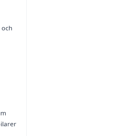
e och
om
ilarer