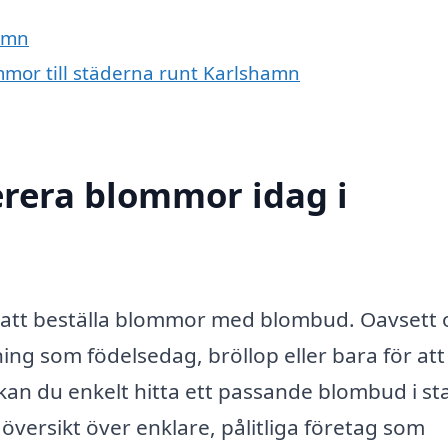
hamn
mmor till städerna runt Karlshamn
erera blommor idag i
för att beställa blommor med blombud. Oavsett
ning som födelsedag, bröllop eller bara för att
 kan du enkelt hitta ett passande blombud i st
ersikt över enklare, pålitliga företag som