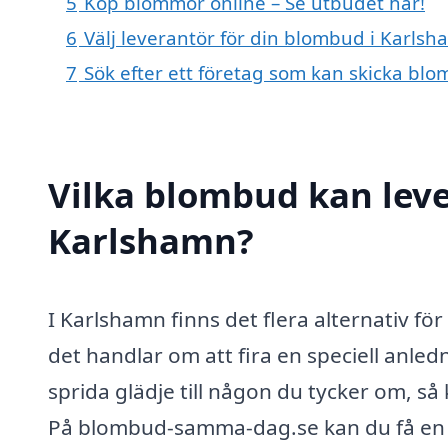
5
Köp blommor online – Se utbudet här!
6
Välj leverantör för din blombud i Karls
7
Sök efter ett företag som kan skicka blo
Vilka blombud kan lev
Karlshamn?
I Karlshamn finns det flera alternativ 
det handlar om att fira en speciell anled
sprida glädje till någon du tycker om, så
På blombud-samma-dag.se kan du få en öv