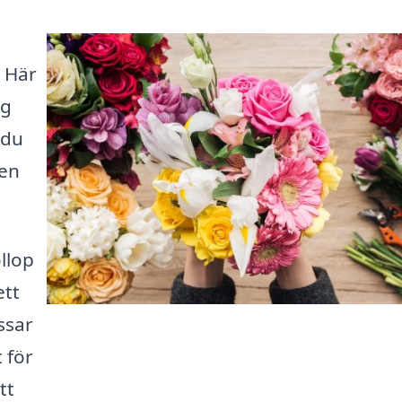
. Här
ag
 du
 en
llop
ett
ssar
t för
tt