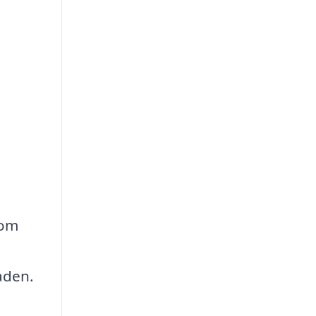
 om
aden.