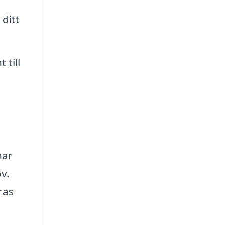
 ditt
till
har
v.
ras