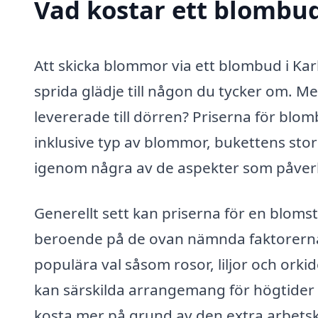
Vad kostar ett blombu
Att skicka blommor via ett blombud i Kar
sprida glädje till någon du tycker om. M
levererade till dörren? Priserna för blo
inklusive typ av blommor, bukettens stor
igenom några av de aspekter som påver
Generellt sett kan priserna för en bloms
beroende på de ovan nämnda faktorerna.
populära val såsom rosor, liljor och or
kan särskilda arrangemang för högtider 
kosta mer på grund av den extra arbetskr