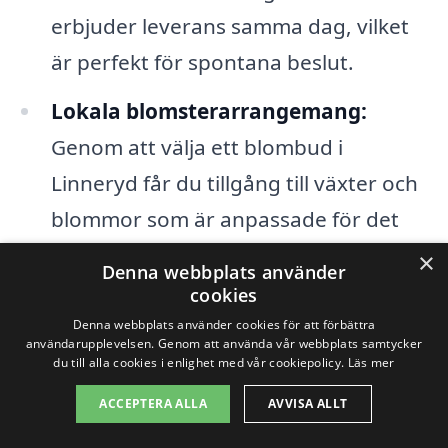
erbjuder leverans samma dag, vilket
är perfekt för spontana beslut.
Lokala blomsterarrangemang:
Genom att välja ett blombud i
Linneryd får du tillgång till växter och
blommor som är anpassade för det
lokala klimatet och säsongen.
×
Denna webbplats använder
cookies
Personlig service:
Många lokala
Denna webbplats använder cookies för att förbättra
florister kan erbjuda skräddarsydda
användarupplevelsen. Genom att använda vår webbplats samtycker
du till alla cookies i enlighet med vår cookiepolicy.
Läs mer
arrangemang baserat på dina
ACCEPTERA ALLA
AVVISA ALLT
specifika behov och önskemål.