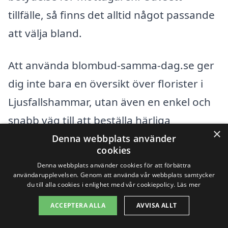
tillfälle, så finns det alltid något passande
att välja bland.
Att använda blombud-samma-dag.se ger
dig inte bara en översikt över florister i
Ljusfallshammar, utan även en enkel och
snabb väg till att beställa härliga
×
blomsterarrangemang. Genom att ge dig
Denna webbplats använder
cookies
tillgång till olika leverantörer säkerställs
Denna webbplats använder cookies för att förbättra
att du kan hitta det perfekta blombudet
användarupplevelsen. Genom att använda vår webbplats samtycker
du till alla cookies i enlighet med vår cookiepolicy.
Läs mer
oavsett om det är till en glad eller sorgsen
ACCEPTERA ALLA
AVVISA ALLT
tillställning.