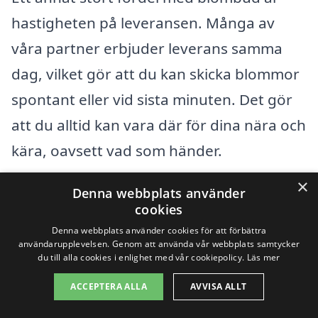
hastigheten på leveransen. Många av
våra partner erbjuder leverans samma
dag, vilket gör att du kan skicka blommor
spontant eller vid sista minuten. Det gör
att du alltid kan vara där för dina nära och
kära, oavsett vad som händer.
×
Denna webbplats använder
För att göra hela processen ännu enklare,
cookies
erbjuder vi på blombud-samma-dag.se
Denna webbplats använder cookies för att förbättra
även en smidig plattform där du kan
användarupplevelsen. Genom att använda vår webbplats samtycker
du till alla cookies i enlighet med vår cookiepolicy.
Läs mer
jämföra olika blomsterleverantörer och
ACCEPTERA ALLA
AVVISA ALLT
deras utbud. Du kan enkelt se priser,