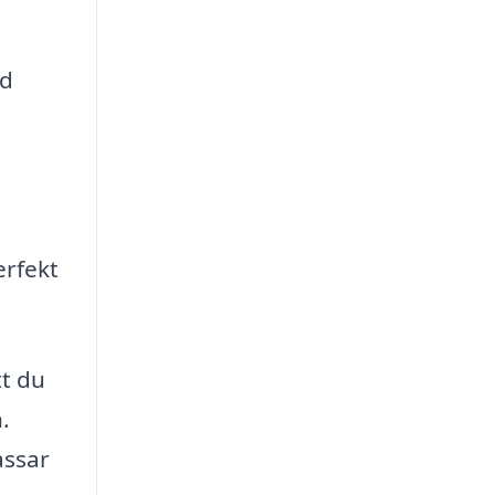
id
erfekt
tt du
.
assar