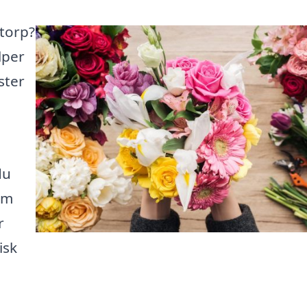
ltorp?
lper
ster
du
em
r
isk