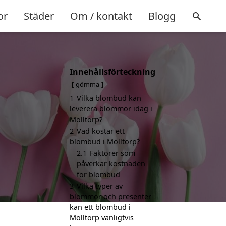
or
Städer
Om / kontakt
Blogg
Innehållsförteckning
gömma
1
Vilka blombud kan
leverera blommor idag i
Mölltorp?
2
Vad kostar ett
blombud i Mölltorp?
2.1
Faktorer som
påverkar kostnaden
för blombud
3
Vilka typer av
blommor och presenter
kan ett blombud i
Mölltorp vanligtvis