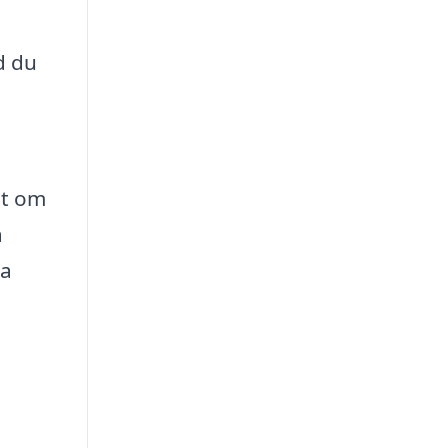
d du
lt om
a
la