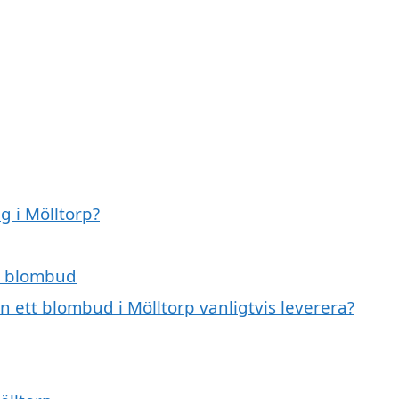
 i Mölltorp?
r blombud
 ett blombud i Mölltorp vanligtvis leverera?