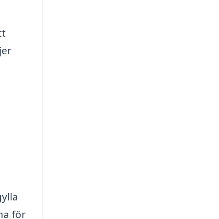
tt
jer
ylla
na för