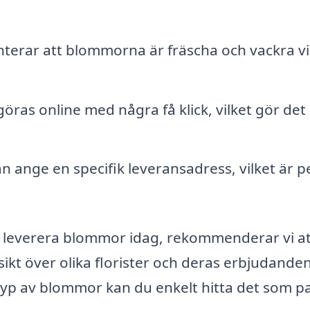
ranterar att blommorna är fräscha och vackra v
öras online med några få klick, vilket gör det
an ange en specifik leveransadress, vilket är p
n leverera blommor idag, rekommenderar vi a
ikt över olika florister och deras erbjudanden
 typ av blommor kan du enkelt hitta det som p