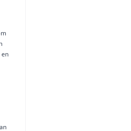
som
n
r en
kan