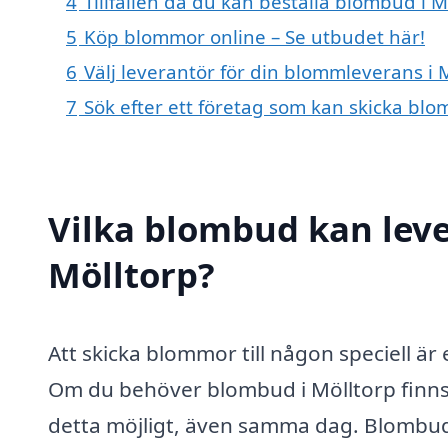
4
Tillfällen då du kan beställa blombud i M
5
Köp blommor online – Se utbudet här!
6
Välj leverantör för din blommleverans i 
7
Sök efter ett företag som kan skicka blo
Vilka blombud kan lev
Mölltorp?
Att skicka blommor till någon speciell är
Om du behöver blombud i Mölltorp finns d
detta möjligt, även samma dag. Blombud 