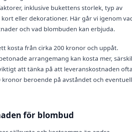
ktorer, inklusive bukettens storlek, typ av
 kort eller dekorationer. Här går vi igenom va
ostnader och vad blombuden kan erbjuda.
tt kosta från cirka 200 kronor och uppåt.
sbetonade arrangemang kan kosta mer, särski
viktigt att tänka på att leveranskostnaden oft
 100 kronor beroende på avståndet och eventuel
naden för blombud
er sällsynta och kostsamma än andra.