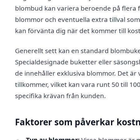
blombud kan variera beroende på flera fa
blommor och eventuella extra tillval som
kan förvänta dig när det kommer till k
Generellt sett kan en standard blombuke
Specialdesignade buketter eller säsong
de innehåller exklusiva blommor. Det är 
tillkommer, vilket kan vara runt 50 till
specifika krävan från kunden.
Faktorer som påverkar kost
Typ av blommor:
Vissa blommor är m