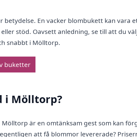
r betydelse. En vacker blombukett kan vara e
eller stöd. Oavsett anledning, se till att du väl
ch snabbt i Mölltorp.
av buketter
 i Mölltorp?
 Mölltorp är en omtänksam gest som kan förg
gentligen att få blommor levererade? Priser