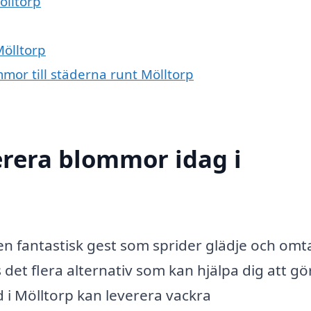
ölltorp
Mölltorp
mmor till städerna runt Mölltorp
erera blommor idag i
 en fantastisk gest som sprider glädje och omt
et flera alternativ som kan hjälpa dig att gö
i Mölltorp kan leverera vackra