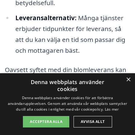
betydelsefull.
Leveransalternativ:
Många tjänster
erbjuder tidpunkter för leverans, så
att du kan välja en tid som passar dig
och mottagaren bäst.
Oavsett syftet med din blomleverans kan
×
du vara säker på att blombud i Mörarp
Denna webbplats använder
cookies
kommer att hjälpa dig att uttrycka dina
Denna webbplats använder cookies för att förbättra
känslor på ett vackert sätt. Att skicka
användarupplevelsen. Genom att använda vår webbplats samtycker
du till alla cookies i enlighet med vår cookiepolicy.
Läs mer
blommor har aldrig varit enklare, och den
ACCEPTERA ALLA
AVVISA ALLT
glädje och den känsla av omtanke som
följer med en bukett är priceless. Besök