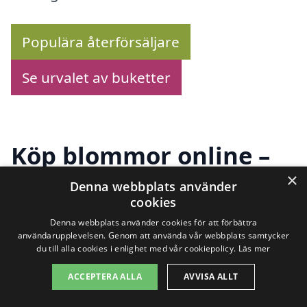
Populära återförsäljare
Se urvalet av buketter
Köp blommor online –
×
Se utbudet här!
Denna webbplats använder
cookies
Denna webbplats använder cookies för att förbättra
användarupplevelsen. Genom att använda vår webbplats samtycker
Letar du efter blombud i Näsbyn? Vi har
du till alla cookies i enlighet med vår cookiepolicy.
Läs mer
samlat en översikt över pålitliga
ACCEPTERA ALLA
AVVISA ALLT
blomsterleverantörer som levererar