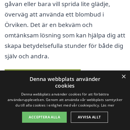
gåvan eller bara vill sprida lite glädje,
överväg att använda ett blombud i
Örviken. Det är en bekväm och
omtänksam lösning som kan hjälpa dig att
skapa betydelsefulla stunder för både dig
själv och andra.
×
Populära återförsäljare
Denna webbplats använder
cookies
Se urvalet av buketter
Denna webbplats använder cookies för att förbättra
användarupplevelsen. Genom att använda vår webbplats samtycker
du till alla cookies i enlighet med vår cookiepolicy.
Läs mer
ACCEPTERA ALLA
AVVISA ALLT
Köp blommor online –