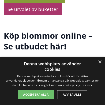
Se urvalet av buketter
Köp blommor online –
Se utbudet här!
×
Denna webbplats använder
Letar du efter blombud i Östanå? Vi
cookies
hjälper dig att hitta de bästa alternativen
Denna webbplats använder cookies för att förbättra
för blomsterleverans direkt till dörren.
användarupplevelsen. Genom att använda vår webbplats samtycker
du till alla cookies i enlighet med vår cookiepolicy.
Läs mer
Oavsett om det handlar om en
ACCEPTERA ALLA
AVVISA ALLT
födelsedag, ett bröllop eller bara för att