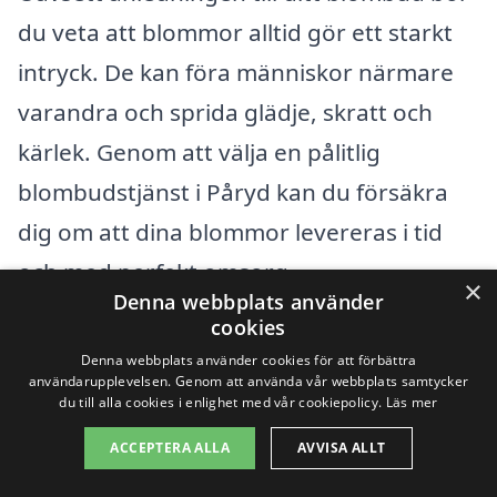
du veta att blommor alltid gör ett starkt
intryck. De kan föra människor närmare
varandra och sprida glädje, skratt och
kärlek. Genom att välja en pålitlig
blombudstjänst i Påryd kan du försäkra
dig om att dina blommor levereras i tid
och med perfekt omsorg.
×
Denna webbplats använder
cookies
Så nästa gång du tänker på att skicka
Denna webbplats använder cookies för att förbättra
blommor, tveka inte att utforska vad
användarupplevelsen. Genom att använda vår webbplats samtycker
du till alla cookies i enlighet med vår cookiepolicy.
Läs mer
blombud i Påryd har att erbjuda. Du
ACCEPTERA ALLA
AVVISA ALLT
kommer att upptäcka en värld av färger,