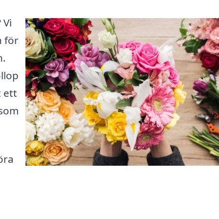
 Vi
n för
n.
llop
 ett
 som
öra