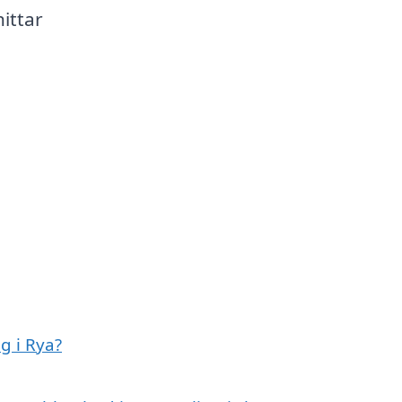
ittar
g i Rya?