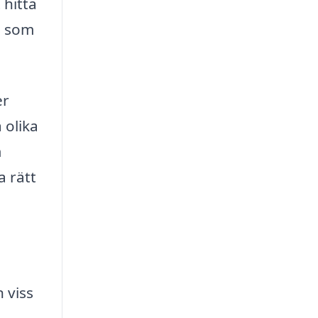
hitta
e som
er
 olika
m
a rätt
 viss