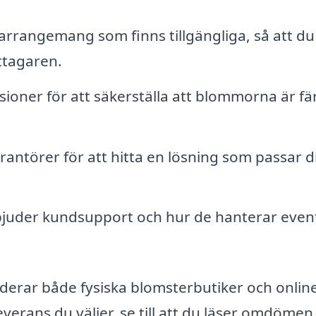
 arrangemang som finns tillgängliga, så att du
ttagaren.
sioner för att säkerställa att blommorna är fä
erantörer för att hitta en lösning som passar d
rbjuder kundsupport och hur de hanterar even
derar både fysiska blomsterbutiker och onlin
everans du väljer, se till att du läser omdömen