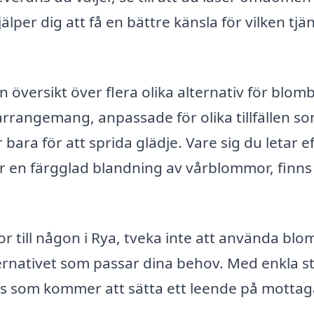
älper dig att få en bättre känsla för vilken tjä
ersikt över flera olika alternativ för blomb
arrangemang, anpassade för olika tillfällen s
bara för att sprida glädje. Vare sig du letar e
r en färgglad blandning av vårblommor, finns
 till någon i Rya, tveka inte att använda bl
ternativet som passar dina behov. Med enkla s
s som kommer att sätta ett leende på motta