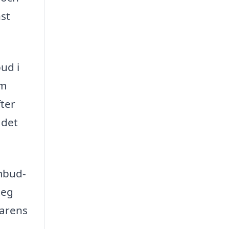
nst
ud i
om
fter
 det
ombud-
teg
garens