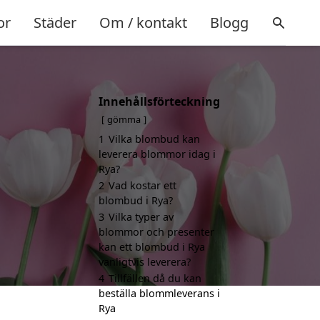
or
Städer
Om / kontakt
Blogg
Innehållsförteckning
gömma
1
Vilka blombud kan
leverera blommor idag i
Rya?
2
Vad kostar ett
blombud i Rya?
3
Vilka typer av
blommor och presenter
kan ett blombud i Rya
vanligtvis leverera?
4
Tillfällen då du kan
beställa blommleverans i
Rya