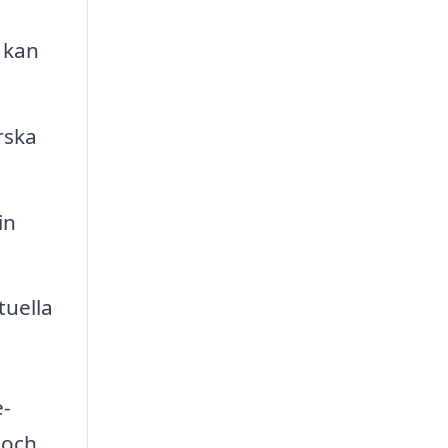
 kan
rska
in
tuella
e-
 och