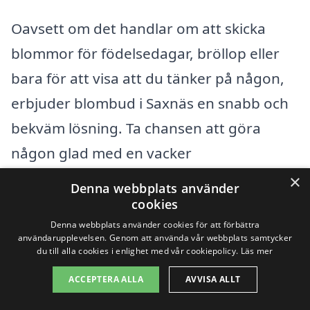
Oavsett om det handlar om att skicka
blommor för födelsedagar, bröllop eller
bara för att visa att du tänker på någon,
erbjuder blombud i Saxnäs en snabb och
bekväm lösning. Ta chansen att göra
någon glad med en vacker
blomsterbukett, och låt blommorna tala
×
Denna webbplats använder
för dina känslor.
cookies
Denna webbplats använder cookies för att förbättra
användarupplevelsen. Genom att använda vår webbplats samtycker
Populära återförsäljare
du till alla cookies i enlighet med vår cookiepolicy.
Läs mer
ACCEPTERA ALLA
AVVISA ALLT
Se urvalet av buketter