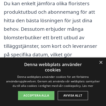
Du kan enkelt jämföra olika floristers
produktutbud och abonnemang för att
hitta den bästa lösningen för just dina
behov. Dessutom erbjuder många
blomsterbutiker ett brett utbud av
tilläggstjänster, som kort och leveranser
på specifika datum, vilket gör
×
blomleveransen än mer personlig.
Denna webbplats använder
cookies
Denna webbplats använder cookies för att förbättra
Oavsett anledning, är blombud i Skärstad
användarupplevelsen. Genom att använda vår webbplats samtycker
den perfekta lösningen för att skicka en
du till alla cookies i enlighet med vår cookiepolicy.
Läs mer
hälsning som uppskattas av mottagaren. I
ACCEPTERA ALLA
AVVISA ALLT
en värld där vi ibland kan känna oss