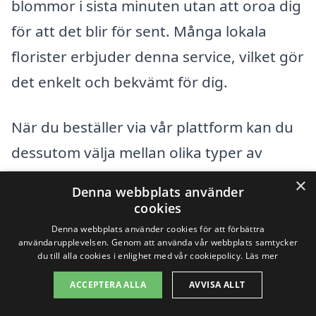
blommor i sista minuten utan att oroa dig
för att det blir för sent. Många lokala
florister erbjuder denna service, vilket gör
det enkelt och bekvämt för dig.
När du beställer via vår plattform kan du
dessutom välja mellan olika typer av
blommor och buketter. Oavsett om du är
×
Denna webbplats använder
ute efter något enkelt och elegant eller
cookies
något mer extravagant och färgglatt,
Denna webbplats använder cookies för att förbättra
användarupplevelsen. Genom att använda vår webbplats samtycker
finns det alternativ för alla smaker.
du till alla cookies i enlighet med vår cookiepolicy.
Läs mer
ACCEPTERA ALLA
AVVISA ALLT
Vi rekommenderar att tänka på några