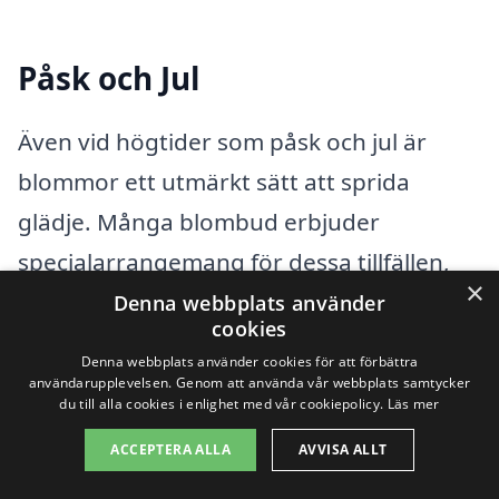
Påsk och Jul
Även vid högtider som påsk och jul är
blommor ett utmärkt sätt att sprida
glädje. Många blombud erbjuder
specialarrangemang för dessa tillfällen,
×
med blommor och dekorationer som är
Denna webbplats använder
cookies
anpassade för säsongen.
Denna webbplats använder cookies för att förbättra
användarupplevelsen. Genom att använda vår webbplats samtycker
du till alla cookies i enlighet med vår cookiepolicy.
Läs mer
Gratulerar och Lycka Till
ACCEPTERA ALLA
AVVISA ALLT