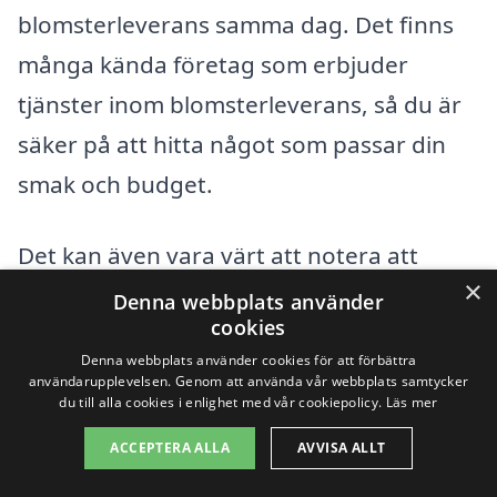
blomsterleverans samma dag. Det finns
många kända företag som erbjuder
tjänster inom blomsterleverans, så du är
säker på att hitta något som passar din
smak och budget.
Det kan även vara värt att notera att
×
blommor bär med sig olika betydelser. Till
Denna webbplats använder
cookies
exempel fungerar rosor ofta som
Denna webbplats använder cookies för att förbättra
symboler för kärlek och respekt, medan
användarupplevelsen. Genom att använda vår webbplats samtycker
du till alla cookies i enlighet med vår cookiepolicy.
Läs mer
liljor kan representera renhet och oskuld.
ACCEPTERA ALLA
AVVISA ALLT
Genom att välja rätt sort blommor kan du
på ett ännu mer personligt sätt skicka ditt